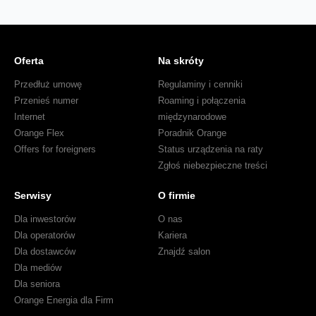
Oferta
Na skróty
Przedłuż umowę
Regulaminy i cenniki
Przenieś numer
Roaming i połączenia
Internet
międzynarodowe
Orange Flex
Poradnik Orange
Offers for foreigners
Status urządzenia na raty
Zgłoś niebezpieczne treści
Serwisy
O firmie
Dla inwestorów
O nas
Dla operatorów
Kariera
Dla dostawców
Znajdź salon
Dla mediów
Dla seniora
Orange Energia dla Firm