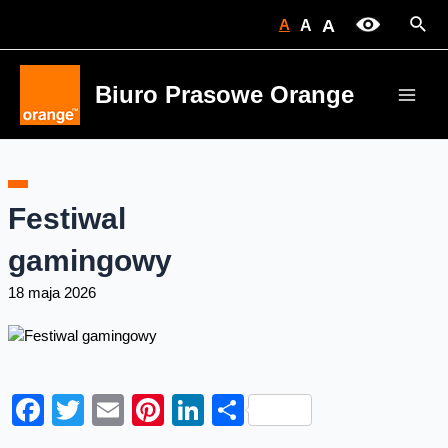
Skip
Sear
A
A
A
to
content
Biuro Prasowe Orange
Main
Men
Festiwal
gamingowy
18 maja 2026
Facebook
Twitter
Email
Pinterest
LinkedIn
Share