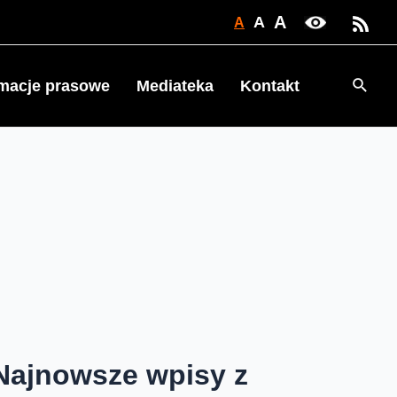
A
A
A
Searc
rmacje prasowe
Mediateka
Kontakt
Najnowsze wpisy z