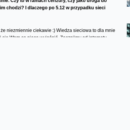
lnie. Czy to w ramach cenzury, czy jako droga do
im chodzi? I dlaczego po 5.12 w przypadku sieci
 że niezmiennie ciekawie :) Wiedza sieciowa to dla mnie
 się Wam co nieco wyjaśnić. Zacznijmy od internetu.
eci. Myślę, że z tego wszyscy zdajemy sobie sprawę. By
zym sąsiedzi na osiedlu domków jednorodzinnych,
e nazywa się to rozgłaszaniem prefiksów.
e, że adres IP 34.116.153.160 mieści się w chmurze
rator, który rozgłasza swoje prefiksy, powinien zgłosić
RIPE NCC). Rejestrator tworzy bazę danych przypisanych
to uporządkować ruch w globalnej sieci. Odpowiada za
ślamy mianem BGP Hijacking.
 sieć?