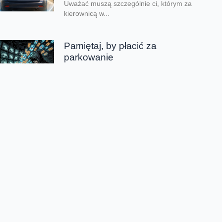
Uważać muszą szczególnie ci, którym za
kierownicą w...
Pamiętaj, by płacić za
parkowanie
Jest lipiec, właśnie zaczęły się wakacje.
Wielu z nas będzie jeździć po kraju
samochodami. Będziemy je parkować w
przeróżnych miejscach....
Szkoła się kończy – uważaj, co
publikujesz
Dzień dobry, czy są tu jacyś rodzice? Ja
podnoszę z dumą obie ręce i mam
przeczucie graniczące z pewnością, że...
Chmura tagów