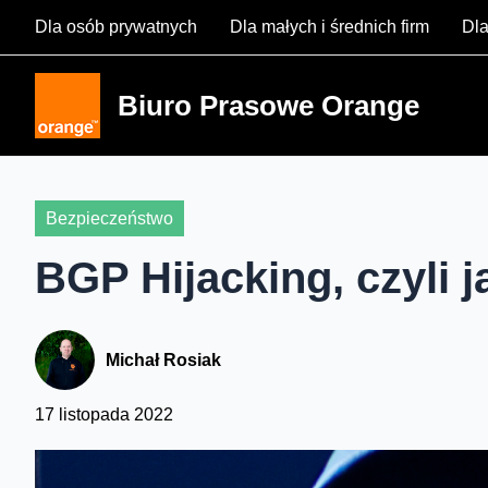
Skip
Dla osób prywatnych
Dla małych i średnich firm
Dla
to
content
Biuro Prasowe Orange
Bezpieczeństwo
BGP Hijacking, czyli 
Michał Rosiak
17 listopada 2022