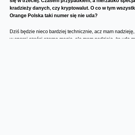
się w trzeciej. Czasem przypadkiem, a nierzadko specja
kradzieży danych, czy kryptowalut. O co w tym wszystk
Orange Polska taki numer się nie uda?
Dziś będzie nieco bardziej technicznie, acz mam nadzieję,
w sporej części czarna magia, ale mam nadzieję, że uda mi
Internet to zbiór wielu, rozproszonych po całym świecie si
mogły się ze sobą komunikować, „krzyczą” do siebie, nic
informując jakie adresy należą do danej sieci. Techniczni
W efekcie, gdy wchodzicie na stronę bloga, Wasza sieć wi
Google. I to tam najkrótszą drogą przesyła dane. Każdy ope
je do regionalnego rejestratora (w Europie rolę tę pełni 
do konkretnych właścicieli adresów IP oraz ASN. Pomaga 
to protokół BGP a jego (nie)przypadkowe nadużycie okre
Czy można ukraść czyjąś...