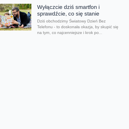
Wyłączcie dziś smartfon i
sprawdźcie, co się stanie
Dziś obchodzimy Światowy Dzień Bez
Telefonu - to doskonała okazja, by skupić się
na tym, co najcenniejsze i krok po...
Lato pełne przygód zamiast
ekranów
Kiedy kończy się rok szkolny i tempo zwalnia,
czas wolny mogą przesadnie wypełniać
ekrany. Co zrobić, aby zadbać o zdrowy...
Dzień taty jest nie tylko dzisiaj
Dziś świętujemy Dzień Taty. Według badań
Fundacji Share the Care tylko 24% ojców w
Polsce skorzystało z urlopu rodzicielskiego
w...