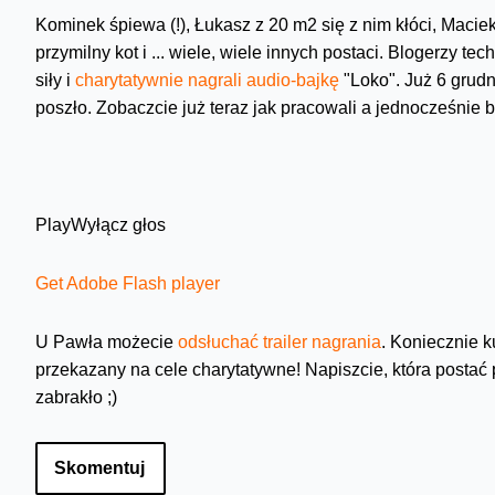
Kominek śpiewa (!), Łukasz z 20 m2 się z nim kłóci, Macie
przymilny kot i ... wiele, wiele innych postaci. Blogerzy tech
siły i
charytatywnie nagrali audio-bajkę
"Loko". Już 6 grudn
poszło. Zobaczcie już teraz jak pracowali a jednocześnie b
Play
Wyłącz głos
Get Adobe Flash player
U Pawła możecie
odsłuchać trailer nagrania
. Koniecznie k
przekazany na cele charytatywne! Napiszcie, która postać
zabrakło ;)
Skomentuj