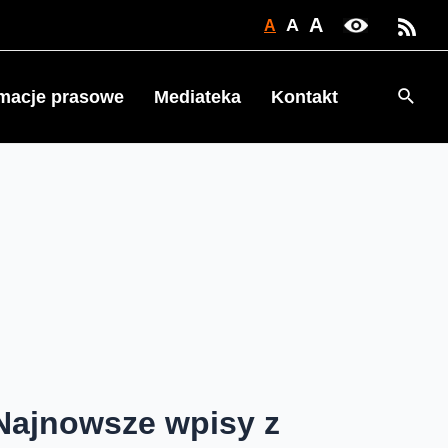
A
A
A
Searc
rmacje prasowe
Mediateka
Kontakt
Najnowsze wpisy z