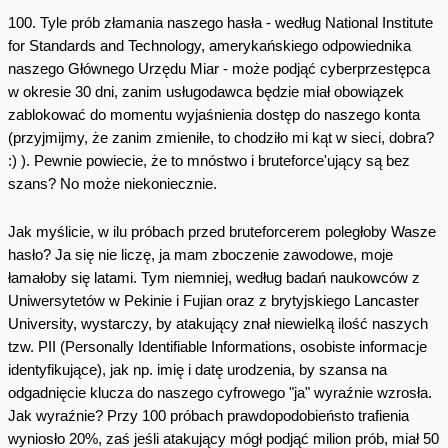
100. Tyle prób złamania naszego hasła - według National Institute
for Standards and Technology, amerykańskiego odpowiednika
naszego Głównego Urzędu Miar - może podjąć cyberprzestępca
w okresie 30 dni, zanim usługodawca będzie miał obowiązek
zablokować do momentu wyjaśnienia dostęp do naszego konta
(przyjmijmy, że zanim zmieniłe, to chodziło mi kąt w sieci, dobra?
:) ). Pewnie powiecie, że to mnóstwo i bruteforce'ujący są bez
szans? No może niekoniecznie.
Jak myślicie, w ilu próbach przed bruteforcerem poległoby Wasze
hasło? Ja się nie liczę, ja mam zboczenie zawodowe, moje
łamałoby się latami. Tym niemniej, według badań naukowców z
Uniwersytetów w Pekinie i Fujian oraz z brytyjskiego Lancaster
University, wystarczy, by atakujący znał niewielką ilość naszych
tzw. PII (Personally Identifiable Informations, osobiste informacje
identyfikujące), jak np. imię i datę urodzenia, by szansa na
odgadnięcie klucza do naszego cyfrowego "ja" wyraźnie wzrosła.
Jak wyraźnie? Przy 100 próbach prawdopodobieństo trafienia
wyniosło 20%, zaś jeśli atakujący mógł podjąć milion prób, miał 50