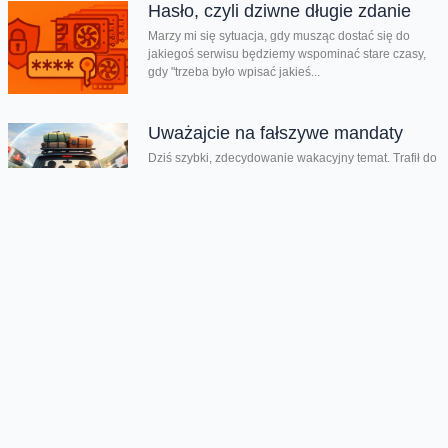
Hasło, czyli dziwne długie zdanie
Marzy mi się sytuacja, gdy musząc dostać się do
jakiegoś serwisu będziemy wspominać stare czasy,
gdy "trzeba było wpisać jakieś...
Uważajcie na fałszywe mandaty
Dziś szybki, zdecydowanie wakacyjny temat. Trafił do
mnie niecałe 30 minut temu. Uważać muszą
szczególnie ci, którym za kierownicą w...
Pamiętaj, by płacić za parkowanie
Jest lipiec, właśnie zaczęły się wakacje. Wielu z nas
będzie jeździć po kraju samochodami. Będziemy je
parkować w przeróżnych miejscach....
Szkoła się kończy – uważaj, co
publikujesz
Dzień dobry, czy są tu jacyś rodzice? Ja podnoszę z
dumą obie ręce i mam przeczucie graniczące z