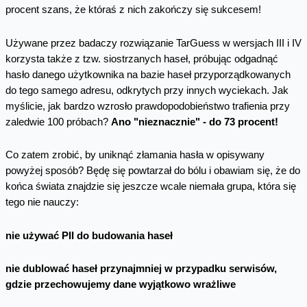
procent szans, że któraś z nich zakończy się sukcesem!
Używane przez badaczy rozwiązanie TarGuess w wersjach III i IV
korzysta także z tzw. siostrzanych haseł, próbując odgadnąć
hasło danego użytkownika na bazie haseł przyporządkowanych
do tego samego adresu, odkrytych przy innych wyciekach. Jak
myślicie, jak bardzo wzrosło prawdopodobieństwo trafienia przy
zaledwie 100 próbach?
Ano "nieznacznie" - do 73 procent!
Co zatem zrobić, by uniknąć złamania hasła w opisywany
powyżej sposób? Będę się powtarzał do bólu i obawiam się, że do
końca świata znajdzie się jeszcze wcale niemała grupa, która się
tego nie nauczy:
nie używać PII do budowania haseł
nie dublować haseł przynajmniej w przypadku serwisów,
gdzie przechowujemy dane wyjątkowo wrażliwe