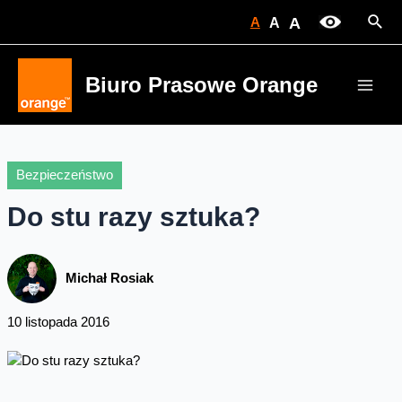
Skip
Sear
A
A
A
to
content
Biuro Prasowe Orange
Main
Men
Bezpieczeństwo
Do stu razy sztuka?
Michał Rosiak
10 listopada 2016