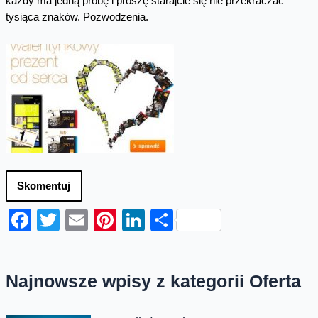
każdy ma jedną próbę i proszę starajcie się nie przekraczać
tysiąca znaków. Pozwodzenia.
Skomentuj
Facebook
Twitter
Email
Pinterest
LinkedIn
Share
Najnowsze wpisy z kategorii Oferta