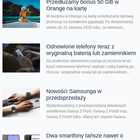
Przedłużamy bonus 50 GB w
Orange na kartę
W sierpniu w Orange na kartę przedłużamy lipcową
promocję na dodatkowe gigabajty. Po doładowaniu
online do 31 sierpnia 2026 roku, za minimum...
Odnowione telefony teraz z
oryginalną baterią lub zamiennikiem
Na platformie odnowione.orange.pl możecie teraz
kupić odnowione telefony i wybrać z jaką baterią go
chcecie: oryginalnie nową lub jej zamiennikiem....
Nowości Samsunga w
przedsprzedaży
Wystartowaliśmy z przedsprzedażą składanych
smartfonów Galaxy Z Flip8, Galaxy Z Fold8 oraz
Galaxy Z Fold8 Ultra. Mamy też zegarki Galaxy...
Dwa smartfony tańsze nawet o