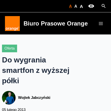
Skip
Sear
A
A
A
to
content
Biuro Prasowe Orange
Main
Men
Oferta
Do wygrania
smartfon z wyższej
półki
Wojtek Jabczyński
05 lutego 2013