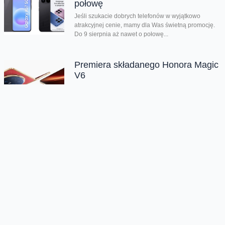
połowę
Jeśli szukacie dobrych telefonów w wyjątkowo
atrakcyjnej cenie, mamy dla Was świetną promocję.
Do 9 sierpnia aż nawet o połowę...
Premiera składanego Honora Magic
V6
Kolejny składany smartfon klasy premium pojawił się
w naszej ofercie. Honor Magic V6 zachwyca
eleganckim wyglądem, wysoką wydajnością i
innowacyjnymi rozwiązaniami....
Chmura tagów
konkurs
orange
promocja
Windows Phone 8S by
HTC
Oferta
Na skróty