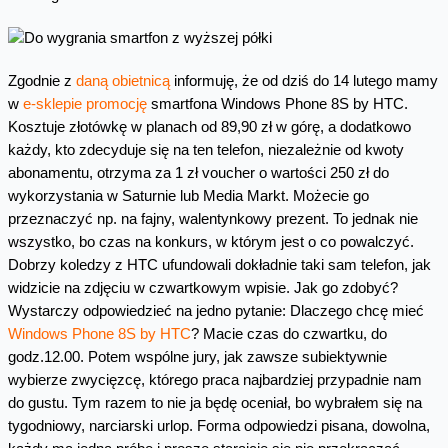
Zgodnie z
daną obietnicą
informuję, że od dziś do 14 lutego mamy
w
e-sklepie promocję
smartfona Windows Phone 8S by HTC.
Kosztuje złotówkę w planach od 89,90 zł w górę, a dodatkowo
każdy, kto zdecyduje się na ten telefon, niezależnie od kwoty
abonamentu, otrzyma za 1 zł voucher o wartości 250 zł do
wykorzystania w Saturnie lub Media Markt. Możecie go
przeznaczyć np. na fajny, walentynkowy prezent. To jednak nie
wszystko, bo czas na konkurs, w którym jest o co powalczyć.
Dobrzy koledzy z HTC ufundowali dokładnie taki sam telefon, jak
widzicie na zdjęciu w czwartkowym wpisie. Jak go zdobyć?
Wystarczy odpowiedzieć na jedno pytanie: Dlaczego chcę mieć
Windows Phone 8S by HTC
? Macie czas do czwartku, do
godz.12.00. Potem wspólne jury, jak zawsze subiektywnie
wybierze zwycięzcę, którego praca najbardziej przypadnie nam
do gustu. Tym razem to nie ja będę oceniał, bo wybrałem się na
tygodniowy, narciarski urlop. Forma odpowiedzi pisana, dowolna,