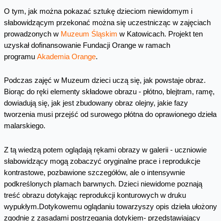
O tym, jak można pokazać sztukę dzieciom niewidomym i
słabowidzącym przekonać można się uczestnicząc w zajęciach
prowadzonych w
Muzeum Śląskim
w Katowicach. Projekt ten
uzyskał dofinansowanie Fundacji Orange w ramach
programu
Akademia Orange
.
Podczas zajęć w Muzeum dzieci uczą się, jak powstaje obraz.
Biorąc do ręki elementy składowe obrazu - płótno, blejtram, ramę,
dowiadują się, jak jest zbudowany obraz olejny, jakie fazy
tworzenia musi przejść od surowego płótna do oprawionego dzieła
malarskiego.
Z tą wiedzą potem oglądają rękami obrazy w galerii - uczniowie
słabowidzący mogą zobaczyć oryginalne prace i reprodukcje
kontrastowe, pozbawione szczegółów, ale o intensywnie
podkreślonych plamach barwnych. Dzieci niewidome poznają
treść obrazu dotykając reprodukcji konturowych w druku
wypukłym.Dotykowemu oglądaniu towarzyszy opis dzieła ułożony
zgodnie z zasadami postrzegania dotykiem- przedstawiający