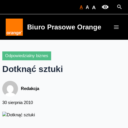
Skip
Sear
A
A
A
to
content
Biuro Prasowe Orange
Main
Men
Odpowiedzialny biznes
Dotknąć sztuki
Redakcja
30 sierpnia 2010