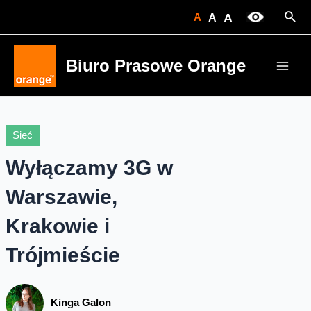
Skip
Sear
A
A
A
to
content
Biuro Prasowe Orange
Main
Men
Sieć
Wyłączamy 3G w
Warszawie,
Krakowie i
Trójmieście
Kinga Galon