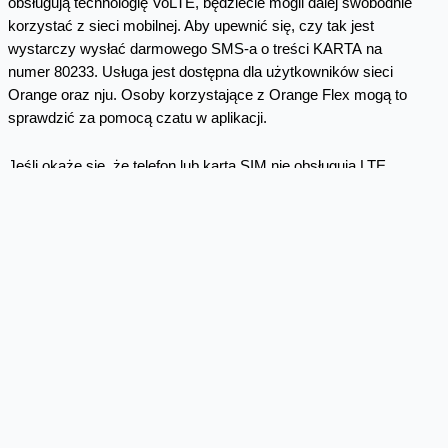
obsługują technologię VoLTE, będziecie mogli dalej swobodnie
korzystać z sieci mobilnej. Aby upewnić się, czy tak jest
wystarczy wysłać darmowego SMS-a o treści KARTA na
numer 80233. Usługa jest dostępna dla użytkowników sieci
Orange oraz nju. Osoby korzystające z Orange Flex mogą to
sprawdzić za pomocą czatu w aplikacji.
Jeśli okaże się, że telefon lub karta SIM nie obsługują LTE,
konieczna jest ich wymiana. Kartę SIM można wymienić za
darmo w dowolnym salonie Orange. Z kolei na stronie internetowej
www.orange.pl/zobacz/wylaczamy-3g
od ręki sprawdzicie, czy
smartfon jest rekomendowany do obsługi VoLTE w Orange
Polska.
Skomentuj
Facebook
Twitter
Email
Pinterest
LinkedIn
Share
Komentarze