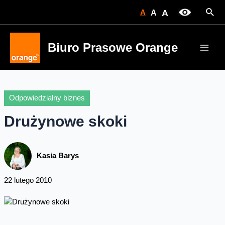
Skip
Sear
A
A
A
to
content
Biuro Prasowe Orange
Main
Men
Odpowiedzialny biznes
Drużynowe skoki
Kasia Barys
22 lutego 2010