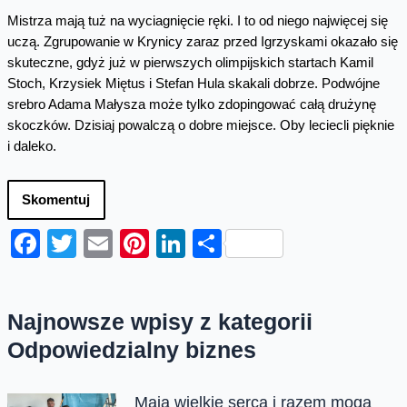
Mistrza mają tuż na wyciagnięcie ręki. I to od niego najwięcej się
uczą. Zgrupowanie w Krynicy zaraz przed Igrzyskami okazało się
skuteczne, gdyż już w pierwszych olimpijskich startach Kamil
Stoch, Krzysiek Miętus i Stefan Hula skakali dobrze. Podwójne
srebro Adama Małysza może tylko zdopingować całą drużynę
skoczków. Dzisiaj powalczą o dobre miejsce. Oby leciecli pięknie
i daleko.
Skomentuj
Facebook
Twitter
Email
Pinterest
LinkedIn
Share
Najnowsze wpisy z kategorii
Odpowiedzialny biznes
Mają wielkie serca i razem mogą