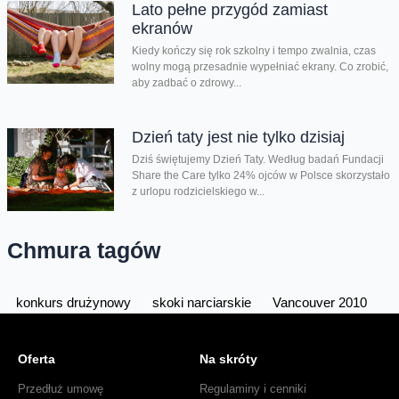
Lato pełne przygód zamiast
ekranów
Kiedy kończy się rok szkolny i tempo zwalnia, czas
wolny mogą przesadnie wypełniać ekrany. Co zrobić,
aby zadbać o zdrowy...
Dzień taty jest nie tylko dzisiaj
Dziś świętujemy Dzień Taty. Według badań Fundacji
Share the Care tylko 24% ojców w Polsce skorzystało
z urlopu rodzicielskiego w...
Chmura tagów
konkurs drużynowy
skoki narciarskie
Vancouver 2010
Oferta
Na skróty
Przedłuż umowę
Regulaminy i cenniki