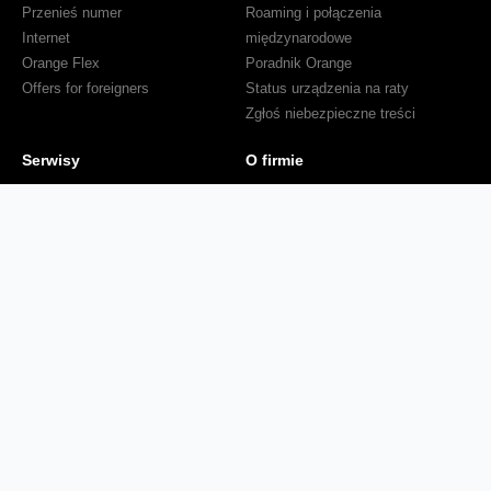
Przenieś numer
Roaming i połączenia
Internet
międzynarodowe
Orange Flex
Poradnik Orange
Offers for foreigners
Status urządzenia na raty
Zgłoś niebezpieczne treści
Serwisy
O firmie
Dla inwestorów
O nas
Dla operatorów
Kariera
Dla dostawców
Znajdź salon
Dla mediów
Dla seniora
Orange Energia dla Firm
Sprawdź mapę zasięgu