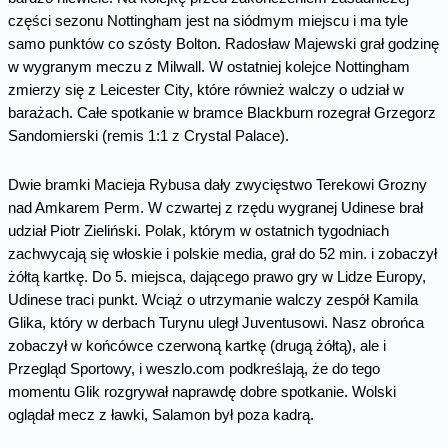
części sezonu Nottingham jest na siódmym miejscu i ma tyle
samo punktów co szósty Bolton. Radosław Majewski grał godzinę
w wygranym meczu z Milwall. W ostatniej kolejce Nottingham
zmierzy się z Leicester City, które również walczy o udział w
barażach. Całe spotkanie w bramce Blackburn rozegrał Grzegorz
Sandomierski (remis 1:1 z Crystal Palace).
Dwie bramki Macieja Rybusa dały zwycięstwo Terekowi Grozny
nad Amkarem Perm. W czwartej z rzędu wygranej Udinese brał
udział Piotr Zieliński. Polak, którym w ostatnich tygodniach
zachwycają się włoskie i polskie media, grał do 52 min. i zobaczył
żółtą kartkę. Do 5. miejsca, dającego prawo gry w Lidze Europy,
Udinese traci punkt. Wciąż o utrzymanie walczy zespół Kamila
Glika, który w derbach Turynu uległ Juventusowi. Nasz obrońca
zobaczył w końcówce czerwoną kartkę (drugą żółtą), ale i
Przegląd Sportowy, i weszlo.com podkreślają, że do tego
momentu Glik rozgrywał naprawdę dobre spotkanie. Wolski
oglądał mecz z ławki, Salamon był poza kadrą.