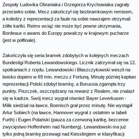
Zespoły Ludovika Obraniaka i Grzegorza Krychowiaka zagrały
przeciwko sobie. Mecz zakończył się bezbramkowym remisem,
a koledzy z reprezentacji za faule na sobie nawzajem otrzymali
żółte kartki. Reims wciąż nie może być pewne utrzymania,
Bordeaux o awans do Europy powalczy w krajowym pucharze
(jest w półfinale).
Zakończyła się seria bramek zdobytych w kolejnych meczach
Bundesligi Roberta Lewandowskiego. Licznik zatrzymał się na 12.
spotkaniach z rzędu. Lewandowski i Błaszczykowski weszli na
boisko dopiero w 69 min. meczu z Fortuną. Minutę później kapitan
reprezentacji Polski zdobył bramkę, a Borussia zgarnęła trzy
punkty. Piszczek, oszczędzany na rewanż z Realem, nie znalazł
się w kadrze. Swój mecz wygrał również Bayer Leverkusen -
Milik siedział na ławce, Boenisch grał przez minutę. Nie wystąpił
Artur Sobiech (na ławce, Hannover wygrał z ostatnim w tabeli
Furth) i Eugen Polański (pauza za czerwoną kartkę, bezcenne
zwycięstwo Hoffenheim nad Nurnberg). Lewandowski ma już
tylko jedną bramkę przewagi nad Kiesslingiem w klasyfikacji