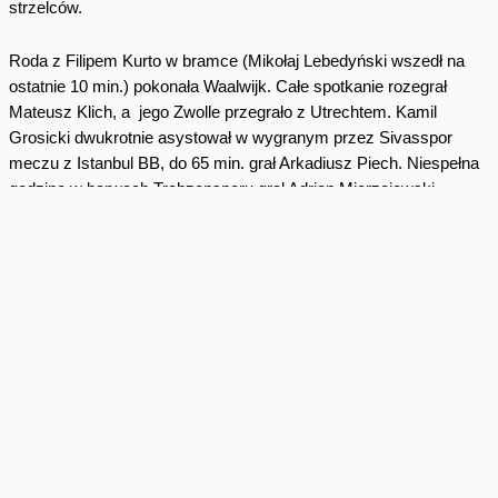
strzelców.
Roda z Filipem Kurto w bramce (Mikołaj Lebedyński wszedł na
ostatnie 10 min.) pokonała Waalwijk. Całe spotkanie rozegrał
Mateusz Klich, a jego Zwolle przegrało z Utrechtem. Kamil
Grosicki dwukrotnie asystował w wygranym przez Sivasspor
meczu z Istanbul BB, do 65 min. grał Arkadiusz Piech. Niespełna
godzinę w barwach Trabzonsporu grał Adrian Mierzejewski
(zwycięstwo z Genclerbirligi). Walczący o mistrzostwo Belgii
Anderlecht przegrał z Club Brugge, a cały mecz rozegrał Marcin
Wasilewski.
W polskiej ektraklasie po remisie Legii w Gliwicach sprawa tytułu
wciąż jest otwarta. Lech gra dziś w Białymstoku, lecz zwycięstwo
wcale nie przyjdzie łatwo, bo Jagiellonia nadal liczy się w walce o
grę w pucharach. Odmienione przez Czesława Michniewicza
Podbeskidzie pokonało na wyjeździe Lechię i wciąż ma prawo
myśleć o utrzymaniu. Najbliżej strefy spadkowej jest Pogoń, która
ograła silną na wiosnę Koronę. Zagłębie odprawiło Śląsk Wrocław