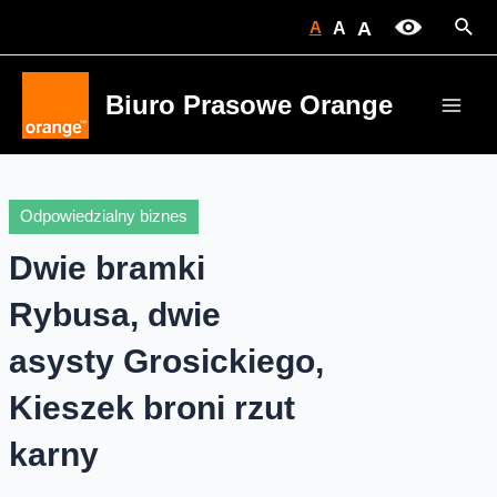
Skip
Sear
A
A
A
to
content
Biuro Prasowe Orange
Main
Men
Odpowiedzialny biznes
Dwie bramki
Rybusa, dwie
asysty Grosickiego,
Kieszek broni rzut
karny