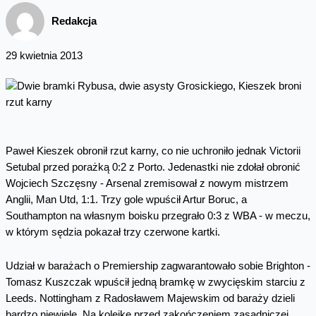
Redakcja
29 kwietnia 2013
Paweł Kieszek obronił rzut karny, co nie uchroniło jednak Victorii
Setubal przed porażką 0:2 z Porto. Jedenastki nie zdołał obronić
Wojciech Szczęsny - Arsenal zremisował z nowym mistrzem
Anglii, Man Utd, 1:1. Trzy gole wpuścił Artur Boruc, a
Southampton na własnym boisku przegrało 0:3 z WBA - w meczu,
w którym sędzia pokazał trzy czerwone kartki.
Udział w barażach o Premiership zagwarantowało sobie Brighton -
Tomasz Kuszczak wpuścił jedną bramkę w zwycięskim starciu z
Leeds. Nottingham z Radosławem Majewskim od baraży dzieli
bardzo niewiele. Na kolejkę przed zakończeniem zasadniczej