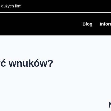
 dużych firm
Blog
Info
yć wnuków?