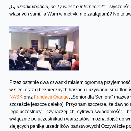
„Oj dziadku/babciu, co Ty wiesz o internecie?”
– słyszeliśc
własnych sami, ja Wam w metryki nie zaglądam)? No to uwa
Przez ostatnie dwa czwartki miałem ogromną przyjemność
w sieci oraz o bezpiecznych hasłach i używaniu smartfon
NASK
oraz
Fundacji Orange
, „Senior dla Seniora” (nazwa
szczęście jeszcze daleko). Przyznam szczerze, że dawno n
jego uczestnicy – czy raczej ich „cyfrowa świadomość” – b
wyłącznie po uczestnikach warsztatów, można dojść do wni
siejących panikę urzędników państwowych! Oczywiście pr