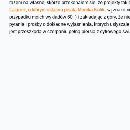
razem na własnej skórze przekonałem się, że projekty taki
Latarnik, o którym ostatnio pisała Monika Kulik
, są znakom
przypadku moich wykładów 60+) i zakładając z góry, że ni
pytania i prośby o dokładne wyjaśnienia, których usłyszał
jest przeszkodą w czerpaniu pełną piersią z cyfrowego świa
świadomi tego, co robią w sieci, a także chcą się uczyć i 
więc uważajcie wnuczkowie, żebyście to Wy nie musieli uc
Skomentuj