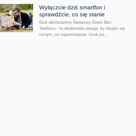
Wyłączcie dziś smartfon i
sprawdźcie, co się stanie
Dziś obchodzimy Światowy Dzień Bez
Telefonu - to doskonała okazja, by skupić się
na tym, co najcenniejsze i krok po...
Lato pełne przygód zamiast
ekranów
Kiedy kończy się rok szkolny i tempo zwalnia,
czas wolny mogą przesadnie wypełniać
ekrany. Co zrobić, aby zadbać o zdrowy...
Dzień taty jest nie tylko dzisiaj
Dziś świętujemy Dzień Taty. Według badań
Fundacji Share the Care tylko 24% ojców w
Polsce skorzystało z urlopu rodzicielskiego
w...