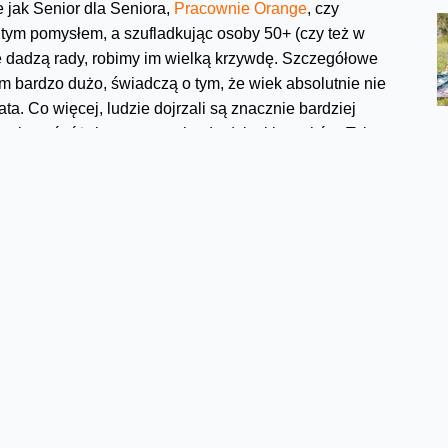
e jak Senior dla Seniora,
Pracownie Orange
, czy
itym pomysłem, a szufladkując osoby 50+ (czy też w
e dadzą rady, robimy im wielką krzywdę. Szczegółowe
em bardzo dużo, świadczą o tym, że wiek absolutnie nie
ta. Co więcej, ludzie dojrzali są znacznie bardziej
niwelować różnice w stosunku do dzieci i wnuków. Tak
zyć się od babci!
Facebook
Twitter
Email
Pinterest
LinkedIn
Share