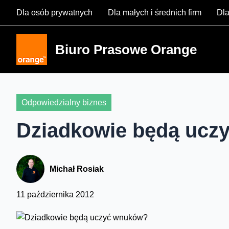
Skip
Dla osób prywatnych
Dla małych i średnich firm
Dla
to
content
Biuro Prasowe Orange
Odpowiedzialny biznes
Dziadkowie będą ucz
Michał Rosiak
11 października 2012