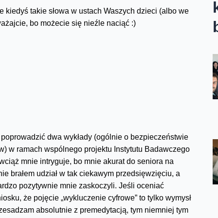
ie kiedyś takie słowa w ustach Waszych dzieci (albo we
żajcie, bo możecie się nieźle naciąć :)
 poprowadzić dwa wykłady (ogólnie o bezpieczeństwie
ów) w ramach wspólnego projektu Instytutu Badawczego
 wciąż mnie intryguje, bo mnie akurat do seniora na
ie brałem udział w tak ciekawym przedsięwzięciu, a
ardzo pozytywnie mnie zaskoczyli. Jeśli oceniać
osku, że pojęcie „wykluczenie cyfrowe” to tylko wymysł
zesadzam absolutnie z premedytacją, tym niemniej tym