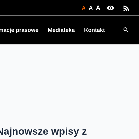
A
A
A
Searc
rmacje prasowe
Mediateka
Kontakt
Najnowsze wpisy z