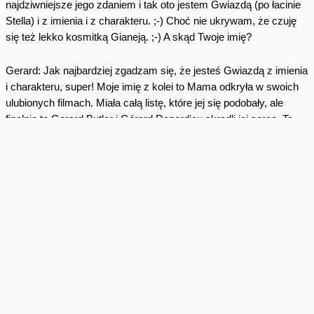
najdziwniejsze jego zdaniem i tak oto jestem Gwiazdą (po łacinie
Stella) i z imienia i z charakteru. ;-) Choć nie ukrywam, że czuję
się też lekko kosmitką Gianeją. ;-) A skąd Twoje imię?
Gerard: Jak najbardziej zgadzam się, że jesteś Gwiazdą z imienia
i charakteru, super! Moje imię z kolei to Mama odkryła w swoich
ulubionych filmach. Miała całą listę, które jej się podobały, ale
finalnie to Gerard Butler i Gérard Depardieu skradli jej serce. To
właśnie dzięki nim zawdzięczam oryginalne imię. Bardzo często
kiedy się komuś przedstawiam, ludzie mylą mnie z Geraldem z
Wiedźmina, ale to zupełnie inne imię! ?A osobiście znam tylko
jednego Gerarda.
S: Ja osobiście nie znam żadnej Stelli. A szkoda. Jeśli jakaś nas
czyta, to zapraszam do kontaktu – czeka prezent niespodzianka.
:-) Co do imienia, które najczęściej dostaję, kiedy ktoś zapomniał
jak brzmi oryginalne, to jest to zdecydowanie Sylwia. A już
permanentnie nazwisko przerabiają mi na Widawska (aż kiedyś
wyszukałam, że jest aktorka o takim nazwisku, więc może to