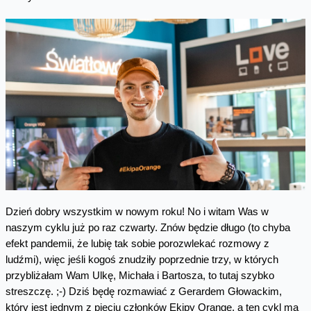
Dzień dobry wszystkim w nowym roku! No i witam Was w
naszym cyklu już po raz czwarty. Znów będzie długo (to chyba
efekt pandemii, że lubię tak sobie porozwlekać rozmowy z
ludźmi), więc jeśli kogoś znudziły poprzednie trzy, w których
przybliżałam Wam Ulkę, Michała i Bartosza, to tutaj szybko
streszczę. ;-) Dziś będę rozmawiać z Gerardem Głowackim,
który jest jednym z pięciu członków Ekipy Orange, a ten cykl ma