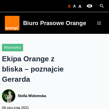
Skip
Sear
A
A
A
to
content
Biuro Prasowe Orange
Main
Men
Rozrywka
Ekipa Orange z
bliska – poznajcie
Gerarda
Stella Widomska
04 stycznia 2021