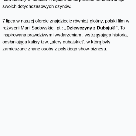
swoich dotychczasowych czynów.
7 lipca w naszej ofercie znajdziecie również głośny, polski film w
reżyserii Marii Sadowskiej, pt.:
„Dziewczyny z Dubaju®”.
To
inspirowana prawdziwymi wydarzeniami, wstrząsająca historia,
odsłaniająca kulisy tzw. „afery dubajskiej”, w którą były
zamieszane znane osoby z polskiego show-biznesu.
Od 11 lipca polecamy thriller pt.:
„Kompromat”,
w którym
wystąpiła Joanna Kulig. Francuski dyplomata naraża się
rosyjskim władzom. Zostaje aresztowany i uwięziony w więzieniu
na Syberii. Wkrótce podejmuje desperacką próbę ucieczki. Czy
mu się to uda?
A już od 14 lipca zobaczcie doskonały horror pt.:
„Martwe zło:
Przebudzenie”,
nową część kultowej już serii grozy. Zobaczcie
opowieść o dwóch siostrach, które muszą zmierzyć się z
przerażającymi demonami. Czy uda im się wygrać to starcie?
Pamiętajcie, że to kino dla ludzi o mocnych nerwach.