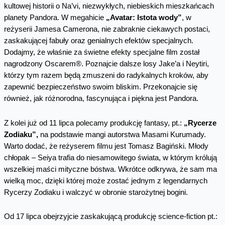
kultowej historii o Na’vi, niezwykłych, niebieskich mieszkańcach
planety Pandora. W megahicie
„Avatar: Istota wody”
, w
reżyserii Jamesa Camerona, nie zabraknie ciekawych postaci,
zaskakującej fabuły oraz genialnych efektów specjalnych.
Dodajmy, że właśnie za świetne efekty specjalne film został
nagrodzony Oscarem®. Poznajcie dalsze losy Jake’a i Neytiri,
którzy tym razem będą zmuszeni do radykalnych kroków, aby
zapewnić bezpieczeństwo swoim bliskim. Przekonajcie się
również, jak różnorodna, fascynująca i piękna jest Pandora.
Z kolei już od 11 lipca polecamy produkcję fantasy, pt.:
„Rycerze
Zodiaku”,
na podstawie mangi autorstwa Masami Kurumady.
Warto dodać, że reżyserem filmu jest Tomasz Bagiński. Młody
chłopak – Seiya trafia do niesamowitego świata, w którym królują
wszelkiej maści mityczne bóstwa. Wkrótce odkrywa, że sam ma
wielką moc, dzięki której może zostać jednym z legendarnych
Rycerzy Zodiaku i walczyć w obronie starożytnej bogini.
Od 17 lipca obejrzyjcie zaskakującą produkcję science-fiction pt.: