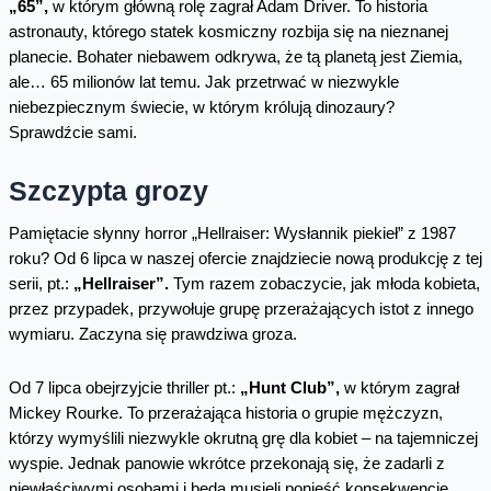
„65”,
w którym główną rolę zagrał Adam Driver. To historia
astronauty, którego statek kosmiczny rozbija się na nieznanej
planecie. Bohater niebawem odkrywa, że tą planetą jest Ziemia,
ale… 65 milionów lat temu. Jak przetrwać w niezwykle
niebezpiecznym świecie, w którym królują dinozaury?
Sprawdźcie sami.
Szczypta grozy
Pamiętacie słynny horror „Hellraiser: Wysłannik piekieł” z 1987
roku? Od 6 lipca w naszej ofercie znajdziecie nową produkcję z tej
serii, pt.:
„Hellraiser”.
Tym razem zobaczycie, jak młoda kobieta,
przez przypadek, przywołuje grupę przerażających istot z innego
wymiaru. Zaczyna się prawdziwa groza.
Od 7 lipca obejrzyjcie thriller pt.:
„Hunt Club”,
w którym zagrał
Mickey Rourke. To przerażająca historia o grupie mężczyzn,
którzy wymyślili niezwykle okrutną grę dla kobiet – na tajemniczej
wyspie. Jednak panowie wkrótce przekonają się, że zadarli z
niewłaściwymi osobami i będą musieli ponieść konsekwencje