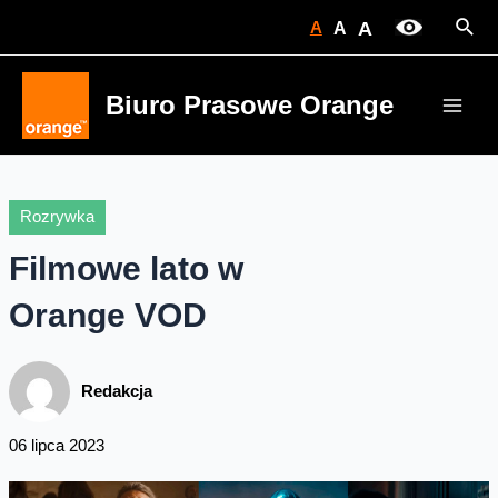
Skip
Sear
A
A
A
to
content
Biuro Prasowe Orange
Main
Men
Rozrywka
Filmowe lato w
Orange VOD
Redakcja
06 lipca 2023