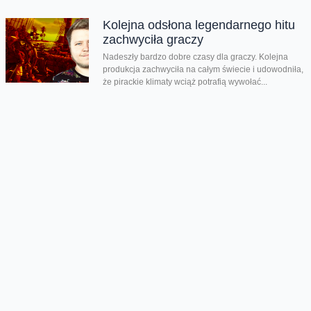
Kolejna odsłona legendarnego hitu
zachwyciła graczy
Nadeszły bardzo dobre czasy dla graczy. Kolejna
produkcja zachwyciła na całym świecie i udowodniła,
że pirackie klimaty wciąż potrafią wywołać...
Rozegraj własny mundial w FC26
Jeśli lubisz piłkarskie gry na pewno zauważyłeś, że w
EA Sports FC brakuje oficjalnego mundialu. Twórcy
znaleźli na to swój...
Chmura tagów
Fanpack HD
Serce i Rozum
tort
Oferta
Na skróty