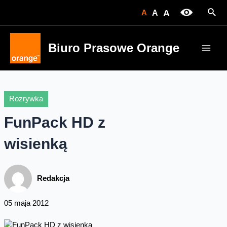
Skip
Sear
A
A
A
to
content
Biuro Prasowe Orange
Main
Men
Rozrywka
FunPack HD z
wisienką
Redakcja
05 maja 2012