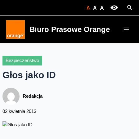
Skip
Sear
A
A
A
to
content
Biuro Prasowe Orange
Main
Men
Bezpieczeństwo
Głos jako ID
Redakcja
02 kwietnia 2013