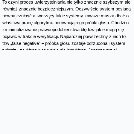
To czyni proces uwierzytelniania nie tylko znacznie szybszym ale
również znacznie bezpieczniejszym. Oczywiście system posiada
pewną czułość a tworzący takie systemy zawsze muszą dbać o
właściwą pracę algorytmu porównującego próbki głosu. Chodzi o
zminimalizowanie prawdopodobieństwa błędów jakie mogą się
pojawić w trakcie weryfikacji. Najbardziej powszechny z nich to
tzw „false negative” – próbka głosu zostaje odrzucona i system
twierdzi, ze Wasz głos wcale nie jest Wasz. Jeszcze mniej
zabawny błąd to tzw „false positive” – kiedy system uzna, że
Wasz głos należy do innego użytkownika i przydzieli Wam dostęp
do cudzego rachunku.
Stosowane modele matematyczne starają się temu zapobiec
uwzględniając fakt, że zawsze pojawia się jakiś odsetek błędów w
trakcie digitalizacji fizycznego głosu do postaci cyfrowej. Celem
jest osiągnięcie „równego stopnia błędu” – co oznacza, że jest
jednakowo niskie prawdopodobieństwo odrzucenia próbki jako
„false positive” lub jako „false negative”. Oczywiście dziedzina ta
dopiero się rozwija a zatem możemy się spodziewać, że kolejne
wersje rozwojowe będą wykorzystywać jakieś dodatkowe metody