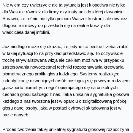
Nie wiem czy uwierzycie ale ta sytuacja jest kłopotliwa nie tylko
dla Was ale również dla firmy czy instytucji do której dzwonicie.
Sprawia, że rośnie nie tylko poziom Waszej frustracji ale również
długość rozmowy co przekłada się na realne koszty dla
właściciela danej infolinii.
Już niedługo może się okazać, że jedyne co będzie trzeba zrobić
w takiej sytuacji to na przykład przedstawić się. To oczywiście
trochę strywializowana wizja ale całkiem możliwa w przypadku
zastosowania nowoczesnej techniki rozpoznawania kreowania
biometrycznego profilu głosu ludzkiego. Systemy realizujące
indentyfikację dzwoniących osób posługują się pewnym rodzajem
„paszportu biometrycznego” opierającego się na unikalnych
cechach głosu każdego z nas. Taka unikalna sygnaturka głosowa
każdego z nas tworzona jest w oparciu o zdigitalizowaną próbkę
głosu danej osoby, jaka w postaci cyfrowej składowana jest w
bazie danych.
Proces tworzenia takiej unikalnej sygnaturki głosowej rozpoczyna