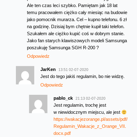
Ale ten czas leci szybko. Pamiętam jak 18 lat
temu pracowałem ciężko cały miesiąc na budowie
jako pomocnik murarza. Cel – kupno telefonu. 6 zł
na godzinę. Dzisiaj bym chętnie kupił taki telefon.
Szukałem ale ciężko kupić coś w dobrym stanie.
Jako fan starych klawiszowych modeli Samsunga
poszukuję Samsunga SGH R-200 ?
Odpowiedz
JarKen
13:51 02-07-2020
Jest do tego jakiś regulamin, bo nie widzę.
Odpowiedz
pablo_ck
21:13 02-07-2020
Jest regulamin, trochę jest
w niewidocznym miejscu, ale jest
https://wakacjezorange.pl/assets/pdf/
Regulamin_Wakacje_z_Orange_VII.
docx.pdf