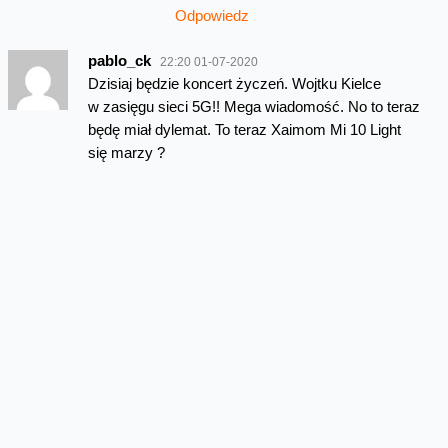
Odpowiedz
pablo_ck
22:20 01-07-2020
Dzisiaj będzie koncert życzeń. Wojtku Kielce
w zasięgu sieci 5G!! Mega wiadomość. No to teraz
będę miał dylemat. To teraz Xaimom Mi 10 Light
się marzy ?
Odpowiedz
manyaky
03:47 02-07-2020
Będzie doładowywane
Jeszcze
przywrócilibyście piątaka za blika i byłoby trio
promocyjne: 5zł, 2xGB i wakacje z orenż.
Odpowiedz
Krystian
07:58 02-07-2020
Czy można wysłać kilka zgłoszeń ?
Odpowiedz