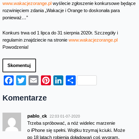
www.wakacjezorange.pl
wyślecie zgłoszenie konkursowe będące
rozwinięciem zdania „Wakacje i Orange to doskonała para
ponieważ…”
Konkurs trwa od 1 lipca do 31 sierpnia 2020r. Szczegóły i
regulamin znajdziecie na stronie
www.wakacjezorange.pl
Powodzenia!
Skomentuj
Facebook
Twitter
Email
Pinterest
LinkedIn
Share
Komentarze
pablo_ck
22:03 01-07-2020
Trzeba spróbować, a nóż widelec marzenie
o iPhone się spełni. Wojtku trzymaj kciuki. Może
po 18 latach robienia doładowań coś wygram.