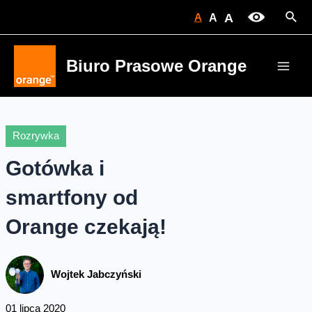
Skip
Sear
A
A
A
to
content
Biuro Prasowe Orange
Main
Men
Rozrywka
Gotówka i
smartfony od
Orange czekają!
Wojtek Jabczyński
01 lipca 2020