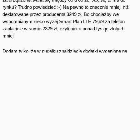
za urządzenia waha się między 65 a 85 zł. Jak się to ma do
rynku? Trudno powiedzieć ;-) Na pewno to znacznie mniej, niż
deklarowane przez producenta 3249 zł. Bo chociażby we
wspomnianym nieco wyżej Smart Plan LTE 79,99 za telefon
zapłacicie w sumie 2329 zł, czyli nieco ponad tysiąc złotych
mniej.
Dodam tylko, że w pudełku znajdziecie dodatki wycenione na
mniej-więcej 500 zł – ładowarkę, etui i kilka innych przydatnych
elementów.
A jeżeli chcecie wiedzieć więcej (albo kupić ten smartfon)
zajrzyjcie tradycyjnie na
orange.pl
P.S na blogu
możecie wygrać HTC U11
!
Skomentuj
Facebook
Twitter
Email
Pinterest
LinkedIn
Share