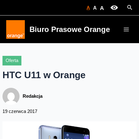
Skip
Sear
A
A
A
to
content
Biuro Prasowe Orange
Main
Men
Oferta
HTC U11 w Orange
Redakcja
19 czerwca 2017