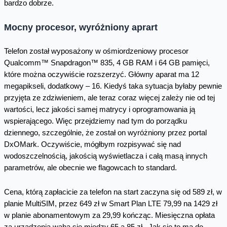
bardzo dobrze.
Mocny procesor, wyróżniony aprart
Telefon został wyposażony w ośmiordzeniowy procesor
Qualcomm™ Snapdragon™ 835, 4 GB RAM i 64 GB pamięci,
które można oczywiście rozszerzyć. Główny aparat ma 12
megapikseli, dodatkowy – 16. Kiedyś taka sytuacja byłaby pewnie
przyjęta ze zdziwieniem, ale teraz coraz więcej zależy nie od tej
wartości, lecz jakości samej matrycy i oprogramowania ją
wspierającego. Więc przejdziemy nad tym do porządku
dziennego, szczególnie, że został on wyróżniony przez portal
DxOMark. Oczywiście, mógłbym rozpisywać się nad
wodoszczelnością, jakością wyświetlacza i całą masą innych
parametrów, ale obecnie we flagowcach to standard.
Cena, którą zapłacicie za telefon na start zaczyna się od 589 zł, w
planie MultiSIM, przez 649 zł w Smart Plan LTE 79,99 na 1429 zł
w planie abonamentowym za 29,99 kończąc. Miesięczna opłata