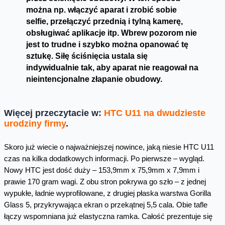
można np. włączyć aparat i zrobić sobie
selfie, przełączyć przednią i tylną kamerę,
obsługiwać aplikacje itp. Wbrew pozorom nie
jest to trudne i szybko można opanować tę
sztukę. Siłę ściśnięcia ustala się
indywidualnie tak, aby aparat nie reagował na
nieintencjonalne złapanie obudowy.
Więcej przeczytacie w:
HTC U11 na dwudzieste
urodziny firmy
.
Skoro już wiecie o najważniejszej nowince, jaką niesie HTC U11
czas na kilka dodatkowych informacji. Po pierwsze – wygląd.
Nowy HTC jest dość duży – 153,9mm x 75,9mm x 7,9mm i
prawie 170 gram wagi. Z obu stron pokrywa go szło – z jednej
wypukłe, ładnie wyprofilowane, z drugiej płaska warstwa Gorilla
Glass 5, przykrywająca ekran o przekątnej 5,5 cala. Obie tafle
łączy wspomniana już elastyczna ramka. Całość prezentuje się