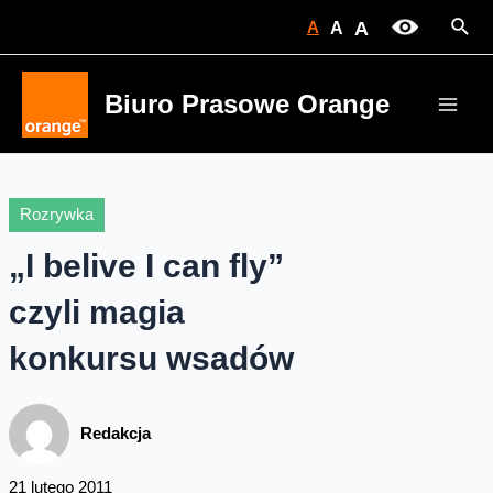
Skip
Sear
A
A
A
to
content
Biuro Prasowe Orange
Main
Men
Rozrywka
„I belive I can fly”
czyli magia
konkursu wsadów
Redakcja
21 lutego 2011