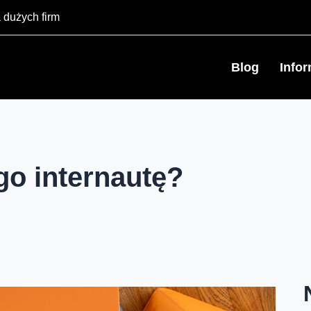
 dużych firm
Blog
Info
o internautę?