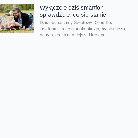
Wyłączcie dziś smartfon i
sprawdźcie, co się stanie
Dziś obchodzimy Światowy Dzień Bez
Telefonu - to doskonała okazja, by skupić się
na tym, co najcenniejsze i krok po...
Lato pełne przygód zamiast
ekranów
Kiedy kończy się rok szkolny i tempo zwalnia,
czas wolny mogą przesadnie wypełniać
ekrany. Co zrobić, aby zadbać o zdrowy...
Dzień taty jest nie tylko dzisiaj
Dziś świętujemy Dzień Taty. Według badań
Fundacji Share the Care tylko 24% ojców w
Polsce skorzystało z urlopu rodzicielskiego
w...