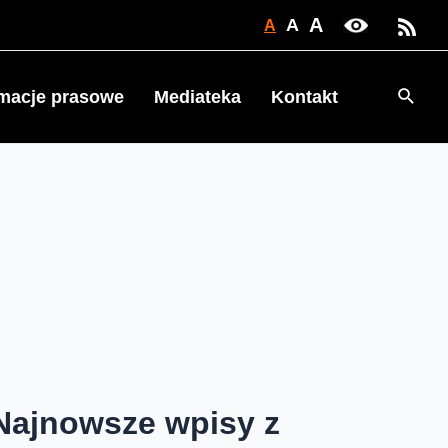
A
A
A
Searc
rmacje prasowe
Mediateka
Kontakt
Najnowsze wpisy z