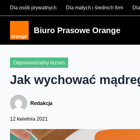
Skip
Dla osób prywatnych
Dla małych i średnich firm
Dla
to
content
Biuro Prasowe Orange
Odpowiedzialny biznes
Jak wychować mądreg
Redakcja
12 kwietnia 2021