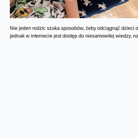
Nie jeden rodzic szuka sposobów, żeby odciągnąć dzieci od
jednak w internecie jest dostęp do niesamowitej wiedzy, 
dzieciaki realizują ważne dla nich kontakty z rówieśnikami
które z dużym prawdopodobieństwem będą ich narzędziem
Zakazać, czy mądrze oswo
Dziś skupię się na dzieciach z klas 1-3. Ponieważ jeszcze u
technologiami niż nastolatki. Nie są użytkownikami medió
choć pewnie TikTok, który nie wymaga czytania, jest dla nich
– te tematy mocno ich dotyczą. Jak przygotować dzieciaki
technologii?