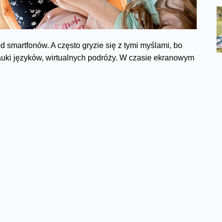
 smartfonów. A często gryzie się z tymi myślami, bo
nauki języków, wirtualnych podróży. W czasie ekranowym
, poczucie sprawstwa, nabierają obycia z technologiami,
 pracy lub codziennych czynności. A zatem…
ić?
czą się czytać i pisać, to inaczej obchodzą się z
w społecznościowych (a przynajmniej nie powinny być,
 kuszący) . Ale jednak…gify, filmy, bajki, gry, aplikacje
 w tym wieku do mądrych, ostrożnych podróży w świat