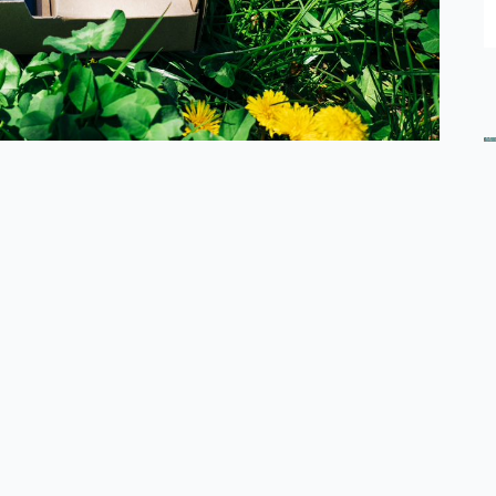
na rzecz podnoszenia świadomości o zrównoważonej
y się w jej propagowanie i opowiemy o naszych
czyć wpływ odpadów na środowisko. Hierarchia
skaz dla przedsiębiorców.
tępowania z odpadami zakładającym działania
a wdrażać poprzez zmniejszenie ilości kupowanych i