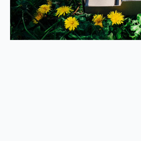
Europejski Tydzień Redukcji Odpadów to inicjatywa 
gospodarce zasobami i odpadami. W Orange włączyliśm
sposobach na redukowanie elektroodpadów.
Co to jest Idea 3 R
3 R to proste zasady, którymi kierując się możemy ograni
postępowania z odpadami to odwrócona piramida i drogow
Pierwsze R jak
REDUCE
jest najprostszym sposobem pos
ograniczające ilość wytwarzanych odpadów. Zasadę możn