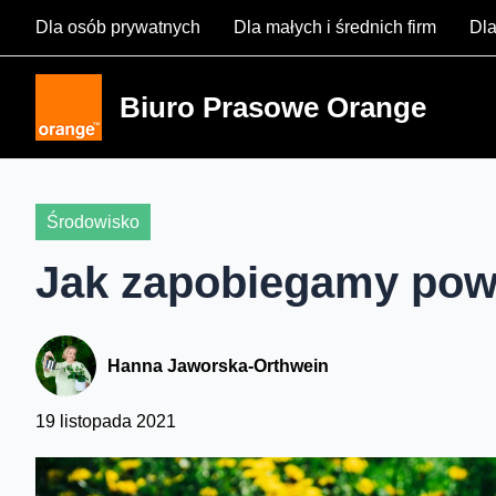
Skip
Dla osób prywatnych
Dla małych i średnich firm
Dla
to
content
Biuro Prasowe Orange
Środowisko
Jak zapobiegamy po
Hanna Jaworska-Orthwein
19 listopada 2021