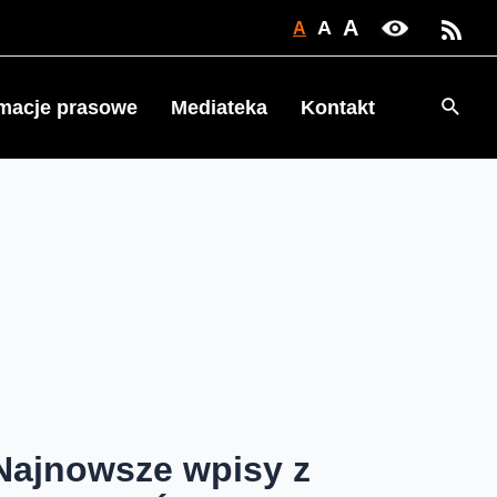
A
A
A
Searc
rmacje prasowe
Mediateka
Kontakt
Najnowsze wpisy z