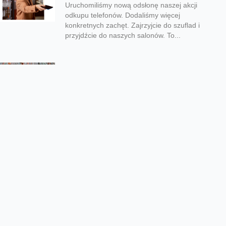
Uruchomiliśmy nową odsłonę naszej akcji
odkupu telefonów. Dodaliśmy więcej
konkretnych zachęt. Zajrzyjcie do szuflad i
przyjdźcie do naszych salonów. To...
Zaglądajcie do gniazd bielika i
rybołowa
Wystartowały transmisje z gniazd bielika i
rybołowa. Dzięki temu możecie podglądać te
rzadkie gatunki ptaków w ich naturalnym
środowisku. Współpraca...
Mniej emisji i więcej energii z
odnawialnych źródeł
Od 2020 roku aż o 93% zmniejszyliśmy
emisje dwutlenku węgla w Zakresach 1 i 2, a
udział energii elektrycznej ze...