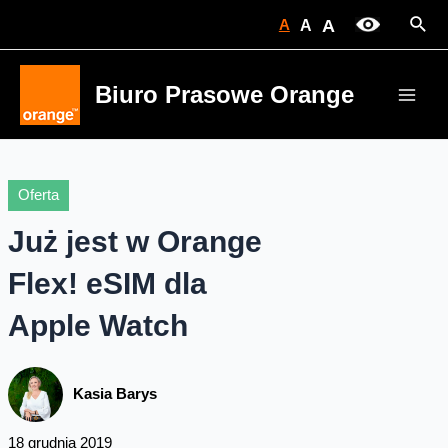
Skip
Sear
A
A
A
to
content
Biuro Prasowe Orange
Main
Men
Oferta
Już jest w Orange
Flex! eSIM dla
Apple Watch
Kasia Barys
18 grudnia 2019