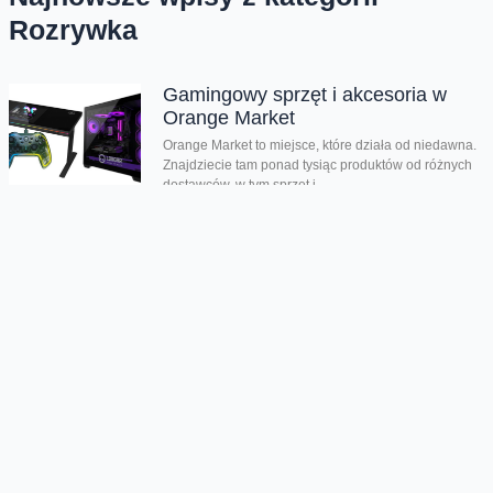
Rozrywka
Gamingowy sprzęt i akcesoria w
Orange Market
Orange Market to miejsce, które działa od niedawna.
Znajdziecie tam ponad tysiąc produktów od różnych
dostawców, w tym sprzęt i...
Tablet, składany smartfon i
wyjątkowa mysz
Dziś nieco spontanicznie mi wyszedł kolejny odcinek
gadżetowego nieregularnika. Spośród kolejnych
trzech sprzętów dwa to standard i jeden, który raz...
Gra, w którą zagrasz tylko na
składanych smartfonach
Jeśli w 2014 roku mieliście jakikolwiek smartfon, z
pewnością kojarzycie grę Flappy Bird. To banalnie