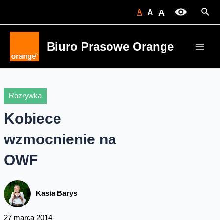
Skip
Sear
A
A
A
to
content
Biuro Prasowe Orange
Main
Men
Rozrywka
Kobiece
wzmocnienie na
OWF
Kasia Barys
27 marca 2014