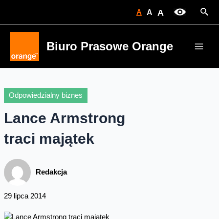
Skip
Sear
A
A
A
to
content
Biuro Prasowe Orange
Main
Men
Odpowiedzialny biznes
Lance Armstrong
traci majątek
Redakcja
29 lipca 2014