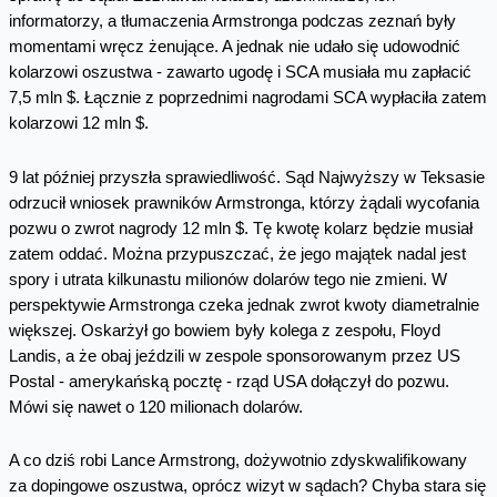
informatorzy, a tłumaczenia Armstronga podczas zeznań były
momentami wręcz żenujące. A jednak nie udało się udowodnić
kolarzowi oszustwa - zawarto ugodę i SCA musiała mu zapłacić
7,5 mln $. Łącznie z poprzednimi nagrodami SCA wypłaciła zatem
kolarzowi 12 mln $.
9 lat później przyszła sprawiedliwość. Sąd Najwyższy w Teksasie
odrzucił wniosek prawników Armstronga, którzy żądali wycofania
pozwu o zwrot nagrody 12 mln $. Tę kwotę kolarz będzie musiał
zatem oddać. Można przypuszczać, że jego majątek nadal jest
spory i utrata kilkunastu milionów dolarów tego nie zmieni. W
perspektywie Armstronga czeka jednak zwrot kwoty diametralnie
większej. Oskarżył go bowiem były kolega z zespołu, Floyd
Landis, a że obaj jeździli w zespole sponsorowanym przez US
Postal - amerykańską pocztę - rząd USA dołączył do pozwu.
Mówi się nawet o 120 milionach dolarów.
A co dziś robi Lance Armstrong, dożywotnio zdyskwalifikowany
za dopingowe oszustwa, oprócz wizyt w sądach? Chyba stara się