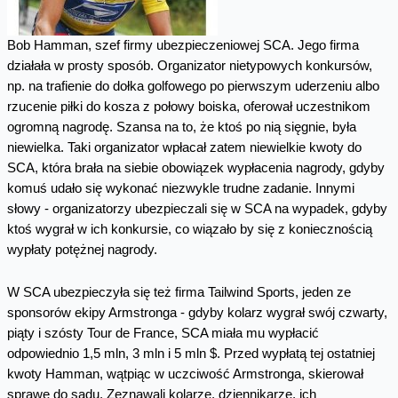
Bob Hamman, szef firmy ubezpieczeniowej SCA. Jego firma
działała w prosty sposób. Organizator nietypowych konkursów,
np. na trafienie do dołka golfowego po pierwszym uderzeniu albo
rzucenie piłki do kosza z połowy boiska, oferował uczestnikom
ogromną nagrodę. Szansa na to, że ktoś po nią sięgnie, była
niewielka. Taki organizator wpłacał zatem niewielkie kwoty do
SCA, która brała na siebie obowiązek wypłacenia nagrody, gdyby
komuś udało się wykonać niezwykle trudne zadanie. Innymi
słowy - organizatorzy ubezpieczali się w SCA na wypadek, gdyby
ktoś wygrał w ich konkursie, co wiązało by się z koniecznością
wypłaty potężnej nagrody.
W SCA ubezpieczyła się też firma Tailwind Sports, jeden ze
sponsorów ekipy Armstronga - gdyby kolarz wygrał swój czwarty,
piąty i szósty Tour de France, SCA miała mu wypłacić
odpowiednio 1,5 mln, 3 mln i 5 mln $. Przed wypłatą tej ostatniej
kwoty Hamman, wątpiąc w uczciwość Armstronga, skierował
sprawę do sądu. Zeznawali kolarze, dziennikarze, ich