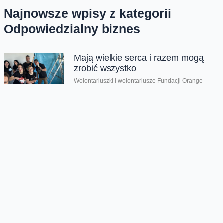
Najnowsze wpisy z kategorii
Odpowiedzialny biznes
Mają wielkie serca i razem mogą
zrobić wszystko
Wolontariuszki i wolontariusze Fundacji Orange
podczas kolejnej, wiosennej edycji wolontariatu
zorganizowali w całej Polsce aż 100 różnych akcji
pomocowych. Dali...
Empatyczna młodzież to mniej
przemocy w szkole
Aż 87% dzieci w wieku 10-17 lat doświadczyło
przemocy rówieśniczej. Były wyśmiewanie,
wykluczane z grupy, krytykowano ich wygląd i
dostawały...
Wyłączcie dziś smartfon i