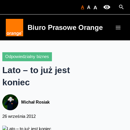
Skip
Sear
A
A
A
to
content
Biuro Prasowe Orange
Main
Men
Odpowiedzialny biznes
Lato – to już jest
koniec
Michał Rosiak
26 września 2012