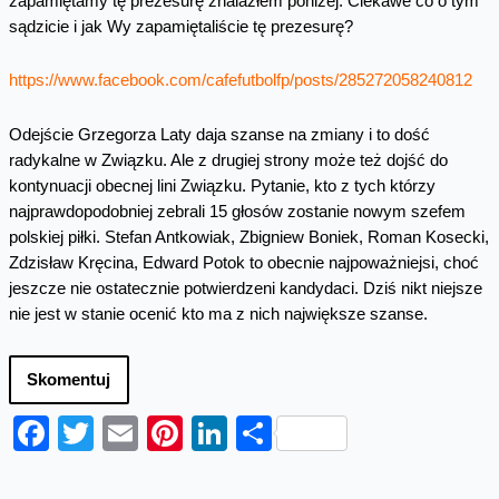
zapamiętamy tę prezesurę znalazłem poniżej. Ciekawe co o tym
sądzicie i jak Wy zapamiętaliście tę prezesurę?
https://www.facebook.com/cafefutbolfp/posts/285272058240812
Odejście Grzegorza Laty daja szanse na zmiany i to dość
radykalne w Związku. Ale z drugiej strony może też dojść do
kontynuacji obecnej lini Związku. Pytanie, kto z tych którzy
najprawdopodobniej zebrali 15 głosów zostanie nowym szefem
polskiej piłki. Stefan Antkowiak, Zbigniew Boniek, Roman Kosecki,
Zdzisław Kręcina, Edward Potok to obecnie najpoważniejsi, choć
jeszcze nie ostatecznie potwierdzeni kandydaci. Dziś nikt niejsze
nie jest w stanie ocenić kto ma z nich największe szanse.
Skomentuj
Facebook
Twitter
Email
Pinterest
LinkedIn
Share