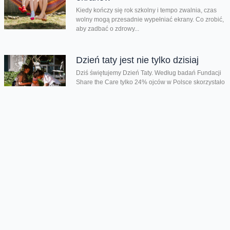
Kiedy kończy się rok szkolny i tempo zwalnia, czas
wolny mogą przesadnie wypełniać ekrany. Co zrobić,
aby zadbać o zdrowy...
Dzień taty jest nie tylko dzisiaj
Dziś świętujemy Dzień Taty. Według badań Fundacji
Share the Care tylko 24% ojców w Polsce skorzystało
z urlopu rodzicielskiego w...
Chmura tagów
Bundesliga w piłce ręcznej
CSR
społeczna
odpowiedzialność biznesu
Oferta
Na skróty
Przedłuż umowę
Regulaminy i cenniki
Przenieś numer
Roaming i połączenia