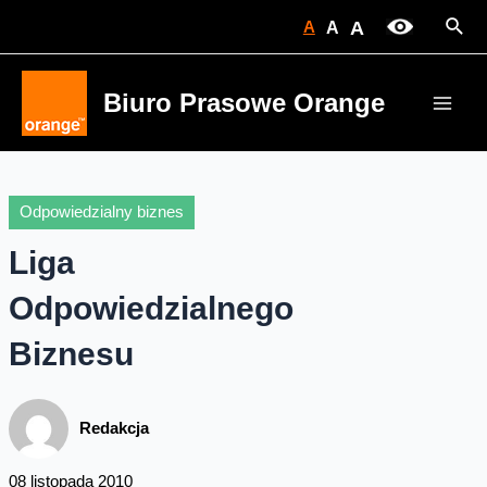
Skip
Sear
A
A
A
to
content
Biuro Prasowe Orange
Main
Men
Odpowiedzialny biznes
Liga
Odpowiedzialnego
Biznesu
Redakcja
08 listopada 2010