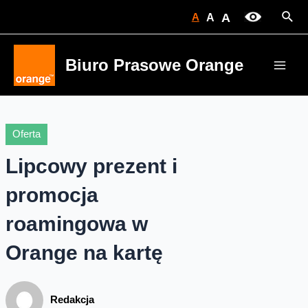
Skip
Sear
A
A
A
to
content
Biuro Prasowe Orange
Main
Men
Oferta
Lipcowy prezent i
promocja
roamingowa w
Orange na kartę
Redakcja