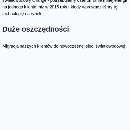
światłowodowy Orange - potrzebujemy czterokrotnie mniej energii
na jednego klienta, niż w 2015 roku, kiedy wprowadziliśmy tę
technologię na rynek.
Duże oszczędności
Migracja naszych klientów do nowoczesnej sieci światłowodowej
ma zatem duży wpływ na zieloną transformację i
nasze dążenie
do neutralności klimatycznej 2040
. Dzięki temu, że nasi klienci
coraz chętniej korzystają z FTTH możemy zaoszczędzić rocznie
17 GWh energii, a w konsekwencji emitujemy 13 tysięcy ton mniej
dwutlenku węgla do atmosfery.
A co się dzieje z kablami miedziowymi, których już nie
potrzebujemy? Aż trzy czwarte elementów zdemontowanych
kabli miedzianych można ponownie wykorzystać np. do produkcji
kabli energetycznych, czy telefonów komórkowych. Z punktu
widzenia oszczędności surowców to cenny wkład na rzecz
gospodarki zamkniętego obiegu. Dlatego w Orange dbamy o to,