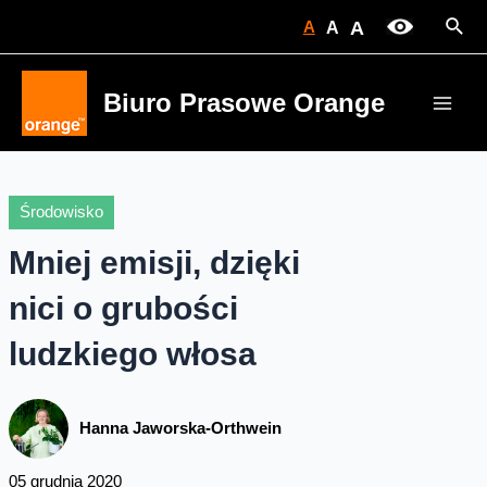
Skip
Sear
A
A
A
to
content
Biuro Prasowe Orange
Main
Men
Środowisko
Mniej emisji, dzięki
nici o grubości
ludzkiego włosa
Hanna Jaworska-Orthwein
05 grudnia 2020