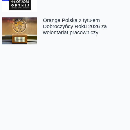
Orange Polska z tytułem
Dobroczyńcy Roku 2026 za
wolontariat pracowniczy
Chmura tagów
grudzień
oferta
orange
święta
VOD
Oferta
Na skróty
Przedłuż umowę
Regulaminy i cenniki
Przenieś numer
Roaming i połączenia
Internet
międzynarodowe
Orange Flex
Poradnik Orange
Offers for foreigners
Status urządzenia na raty