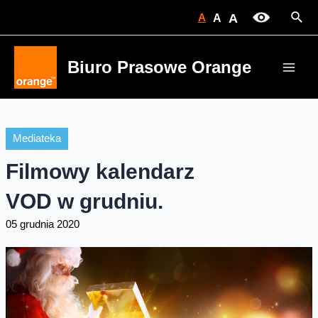
Skip
Sear
A
A
A
to
content
Biuro Prasowe Orange
Main
Men
Mediateka
Filmowy kalendarz
VOD w grudniu.
05 grudnia 2020