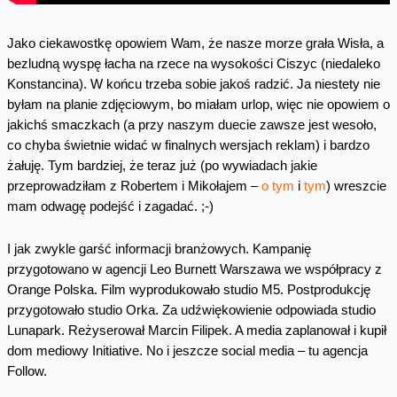
Jako ciekawostkę opowiem Wam, że nasze morze grała Wisła, a
bezludną wyspę łacha na rzece na wysokości Ciszyc (niedaleko
Konstancina). W końcu trzeba sobie jakoś radzić. Ja niestety nie
byłam na planie zdjęciowym, bo miałam urlop, więc nie opowiem o
jakichś smaczkach (a przy naszym duecie zawsze jest wesoło,
co chyba świetnie widać w finalnych wersjach reklam) i bardzo
żałuję. Tym bardziej, że teraz już (po wywiadach jakie
przeprowadziłam z Robertem i Mikołajem –
o tym
i
tym
) wreszcie
mam odwagę podejść i zagadać. ;-)
I jak zwykle garść informacji branżowych. Kampanię
przygotowano w agencji Leo Burnett Warszawa we współpracy z
Orange Polska. Film wyprodukowało studio M5. Postprodukcję
przygotowało studio Orka. Za udźwiękowienie odpowiada studio
Lunapark. Reżyserował Marcin Filipek. A media zaplanował i kupił
dom mediowy Initiative. No i jeszcze social media – tu agencja
Follow.