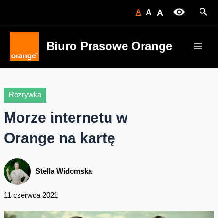
Skip
Sear
A
A
A
to
content
Biuro Prasowe Orange
Main
Men
Rozrywka
Morze internetu w
Orange na kartę
Stella Widomska
11 czerwca 2021