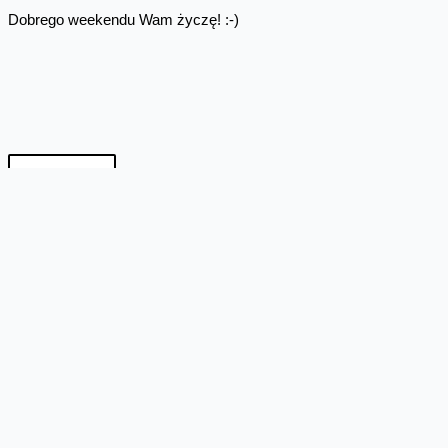
Dobrego weekendu Wam życzę! :-)
Skomentuj
Facebook
Twitter
Email
Pinterest
LinkedIn
Share
Komentarze
pablo_ck
21:38 13-06-2021
Paczka fajna, aktywowane ? A reklama, mega!!
Odpowiedz