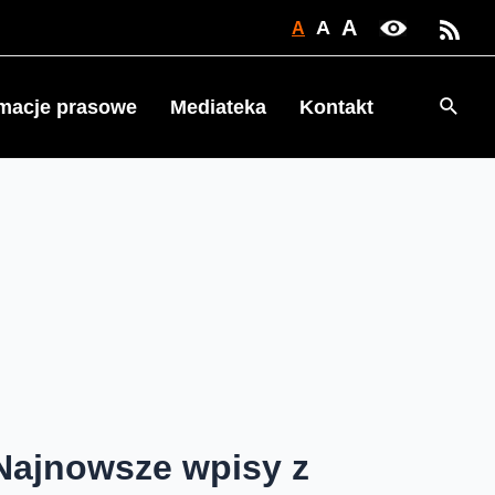
A
A
A
Searc
rmacje prasowe
Mediateka
Kontakt
Najnowsze wpisy z