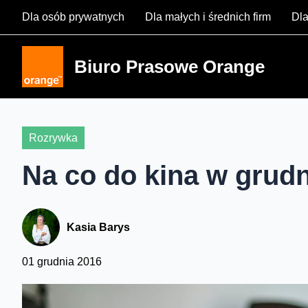
Skip
Dla osób prywatnych
Dla małych i średnich firm
Dla
to
content
Biuro Prasowe Orange
Rozrywka
Na co do kina w grud
Kasia Barys
01 grudnia 2016