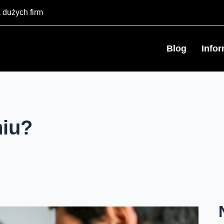
 dużych firm
Blog
Info
niu?