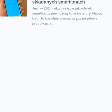
składanych smartfonach
Jeśli w 2014 roku mieliście jakikolwiek
smartfon, z pewnością kojarzycie grę Flappy
Bird. To banalnie prosta, wręcz pikselowa
produkcja o...
Kolejna odsłona legendarnego
hitu zachwyciła graczy
Nadeszły bardzo dobre czasy dla graczy.
Kolejna produkcja zachwyciła na całym
świecie i udowodniła, że pirackie klimaty
wciąż potrafią wywołać...
Rozegraj własny mundial w
FC26
Jeśli lubisz piłkarskie gry na pewno
zauważyłeś, że w EA Sports FC brakuje
oficjalnego mundialu. Twórcy znaleźli na to
swój...