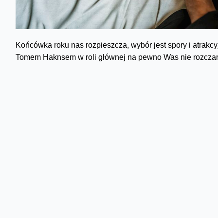
Końcówka roku nas rozpieszcza, wybór jest spory i atrakcy
Tomem Haknsem w roli głównej na pewno Was nie rozczaru
"Gwiezdnych Wojen". Będzie to jednak inny film, niż te w
long time ago in a galaxy far, far away”. I kosmos. Ale ni
obecnie zarezerwowane dla filmów z sagi. Jednak na ekranie
Jeszcze jedną ważną zmianą jest to, że w „Łotrze 1” każda
Polecam także świetną animację dla dzieci "Kubo i dwie st