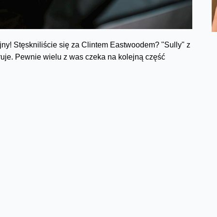
jny! Stęskniliście się za Clintem Eastwoodem? "Sully" z
je. Pewnie wielu z was czeka na kolejną część
cześniejsze. Na początku najpierw zobaczymy napis „A
e będzie klasycznych lecących napisów na początku. Te są
 w jakiś sposób pojawi się tytuł filmu – „Łotr 1”.
 planeta ma mieć napis informujący, gdzie jesteśmy.
runy".