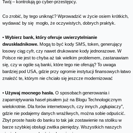
Twój – kontrolują go cyber-przestępcy.
Co zrobić, by tego uniknąć? Wprowadzić w życie osiem krótkich,
wydawać by się mogło, że oczywistych, dobrych praktyk.
•
Wybierz bank, który oferuje uwierzytelnianie
dwuskładnikowe.
Mogą to być kody SMS, token, generujący
losowy ciąg cyfr, czy nawet drukowane kody jednorazowe. W
Polsce nie jest to chyba aż tak wielkim problemem, zastanawiam
się, czy w ogóle są banki, które tego nie oferują? To uwaga
bardziej pod USA, gdzie przy ogromie instytucji finansowych łatwo
znaleźć te, którym nie chciało się jeszcze modernizować
•
Używaj mocnego hasła.
O sposobach generowania i
zapamiętywania haseł pisałem już na Blogu Technologicznym
wielokrotnie. Dla forów internetowych, czy innych „ogłupiaczy”,
gdzie nie podajemy danych wrażliwych, można sobie odpuścić.
Zbyt proste hasło do banku to tak jak zostawienie na stoliku w
barze szybkiej obsługi zwitka pieniędzy. Wszystkich naszych