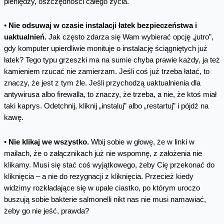
pieniędzy, oszczędności całego życia.
•
Nie odsuwaj w czasie instalacji łatek bezpieczeństwa i
uaktualnień.
Jak często zdarza się Wam wybierać opcję „jutro”,
gdy komputer upierdliwie monituje o instalację ściągniętych już
łatek? Tego typu grzeszki ma na sumie chyba prawie każdy, ja też
kamieniem rzucać nie zamierzam. Jeśli coś już trzeba łatać, to
znaczy, że jest z tym źle. Jeśli przychodzą uaktualnienia dla
antywirusa albo firewalla, to znaczy, że trzeba, a nie, że ktoś miał
taki kaprys. Odetchnij, kliknij „instaluj” albo „restartuj” i pójdź na
kawę.
•
Nie klikaj we wszystko.
Wbij sobie w głowę, że w linki w
mailach, że o załącznikach już nie wspomnę, z założenia nie
klikamy. Musi się stać coś wyjątkowego, żeby Cię przekonać do
kliknięcia – a nie do rezygnacji z kliknięcia. Przecież kiedy
widzimy rozkładające się w upale ciastko, po którym uroczo
buszują sobie bakterie salmonelli nikt nas nie musi namawiać,
żeby go nie jeść, prawda?