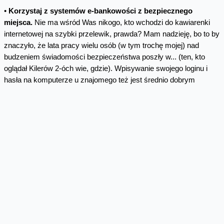
•
Korzystaj z systemów e-bankowości z bezpiecznego
miejsca.
Nie ma wśród Was nikogo, kto wchodzi do kawiarenki
internetowej na szybki przelewik, prawda? Mam nadzieję, bo to by
znaczyło, że lata pracy wielu osób (w tym trochę mojej) nad
budzeniem świadomości bezpieczeństwa poszły w... (ten, kto
oglądał Kilerów 2-óch wie, gdzie). Wpisywanie swojego loginu i
hasła na komputerze u znajomego też jest średnio dobrym
pomysłem – lepiej używać np. mobilnej aplikacji na telefonie. Ja
np. przelewy robię z komputera z zainstalowanym Linuxem.
•
Nie zapominaj o wylogowaniu.
Tak samo, jak nie zapominasz
o zamknięciu drzwi, wychodząc z domu. Na klucz. Jeśli się
wylogujesz, przestępcy „dosyć ciężko” będzie ukraść Twoją
sesję, zestawioną z bankiem.
•
Jeśli Twój bank na to pozwala, korzystaj z powiadomień
SMS.
Może się to skończyć bladością na twarzy, jak u jednego z
moich znajomych, który zobaczył SMSa godzinę po tym jak
powiedział dziewczynie: „Kup sobie coś ładnego”, ale przede