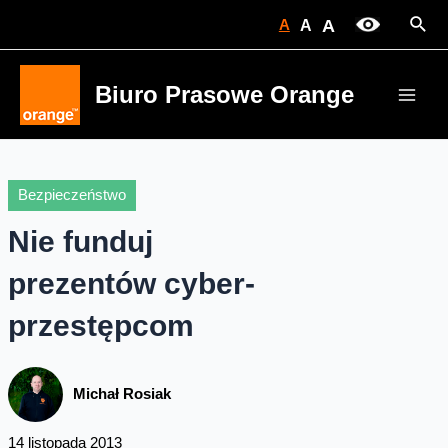
Skip
Sear
A
A
A
to
content
Biuro Prasowe Orange
Main
Men
Bezpieczeństwo
Nie funduj
prezentów cyber-
przestępcom
Michał Rosiak
14 listopada 2013