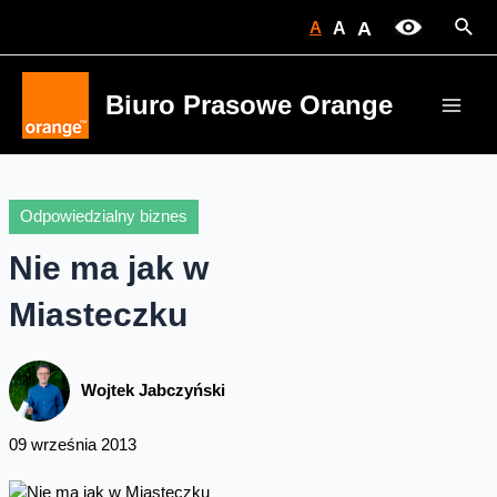
Skip
Sear
A
A
A
to
content
Biuro Prasowe Orange
Main
Men
Odpowiedzialny biznes
Nie ma jak w
Miasteczku
Wojtek Jabczyński
09 września 2013