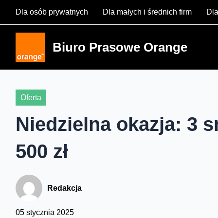
Skip
Dla osób prywatnych
Dla małych i średnich firm
Dla
to
content
Biuro Prasowe Orange
Oferta
Niedzielna okazja: 3 s
500 zł
Redakcja
05 stycznia 2025