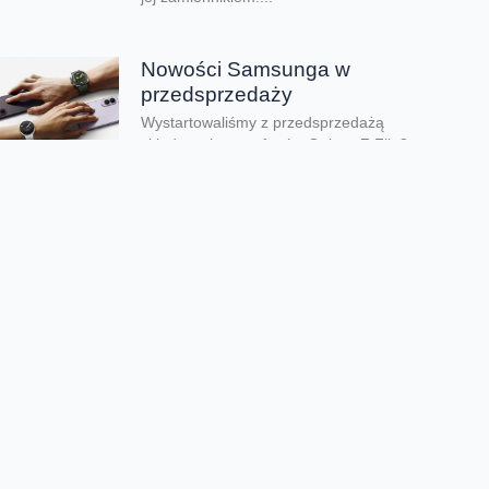
Nowości Samsunga w
przedsprzedaży
Wystartowaliśmy z przedsprzedażą
składanych smartfonów Galaxy Z Flip8,
Galaxy Z Fold8 oraz Galaxy Z Fold8 Ultra.
Mamy też zegarki Galaxy...
Dwa smartfony tańsze nawet o
połowę
Jeśli szukacie dobrych telefonów w
wyjątkowo atrakcyjnej cenie, mamy dla Was
świetną promocję. Do 9 sierpnia aż nawet o
połowę...
Premiera składanego Honora
Magic V6