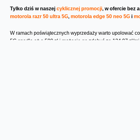
Tylko dziś w naszej
cyklicznej promocji
, w ofercie bez
motorola razr 50 ultra 5G
,
motorola edge 50 neo 5G
i
mo
W ramach poświątecznych wyprzedaży warto upolować coś d
5G spadła aż o 500 zł i możecie go zdobyć za 124,97 zł/m
proponujemy w cenie niższej o 150 zł. Kupicie go za 51,36 
cenowo model - moto g34 5G, jest tańszy o 50 zł. Zapłacici
Warto się pospieszyć, bo promocja trwa jeden dzień. Więce
Skomentuj
Komentarze
Hehdhddh
14:17 09-03-2025