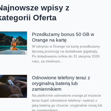
Najnowsze wpisy z
kategorii Oferta
Przedłużamy bonus 50 GB w
Orange na kartę
W sierpniu w Orange na kartę przedłużamy
lipcową promocję na dodatkowe gigabajty.
Po doładowaniu online do 31 sierpnia 2026
roku, za minimum...
Odnowione telefony teraz z
oryginalną baterią lub
zamiennikiem
Na platformie odnowione.orange.pl możecie
teraz kupić odnowione telefony i wybrać z
jaką baterią go chcecie: oryginalnie nową lub
jej zamiennikiem....