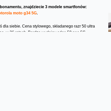
 abonamentu, znajdziecie 3 modele smartfonów:
torola moto g34 5G
.
la siebie. Cena stylowego, składanego razr 50 ultra
ies. w 36 ratach. Bardzo wydajny edge 50 neo 5G
zł w systemie 36 rat. Natomiast, najbardziej dostępny
e 16,64 zł/mies decydując się na 36 rat.
j telefonów znajdziecie na naszej
stronie.
Facebook
Twitter
Email
Pinterest
LinkedIn
Share