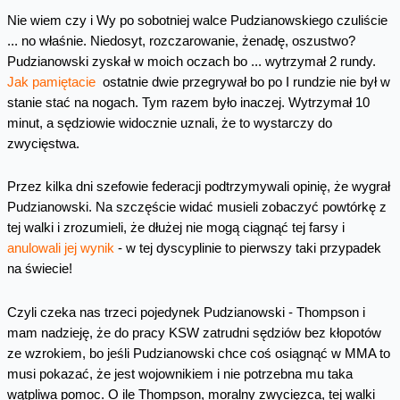
Nie wiem czy i Wy po sobotniej walce Pudzianowskiego czuliście
... no właśnie. Niedosyt, rozczarowanie, żenadę, oszustwo?
Pudzianowski zyskał w moich oczach bo ... wytrzymał 2 rundy.
Jak pamiętacie
ostatnie dwie przegrywał bo po I rundzie nie był w
stanie stać na nogach. Tym razem było inaczej. Wytrzymał 10
minut, a sędziowie widocznie uznali, że to wystarczy do
zwycięstwa.
Przez kilka dni szefowie federacji podtrzymywali opinię, że wygrał
Pudzianowski. Na szczęście widać musieli zobaczyć powtórkę z
tej walki i zrozumieli, że dłużej nie mogą ciągnąć tej farsy i
anulowali jej wynik
- w tej dyscyplinie to pierwszy taki przypadek
na świecie!
Czyli czeka nas trzeci pojedynek Pudzianowski - Thompson i
mam nadzieję, że do pracy KSW zatrudni sędziów bez kłopotów
ze wzrokiem, bo jeśli Pudzianowski chce coś osiągnąć w MMA to
musi pokazać, że jest wojownikiem i nie potrzebna mu taka
wątpliwa pomoc. O ile Thompson, moralny zwycięzca, tej walki