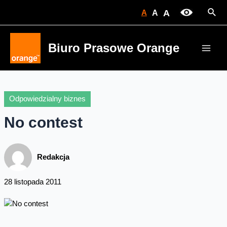
Skip
Sear
A
A
A
to
content
Biuro Prasowe Orange
Main
Men
Odpowiedzialny biznes
No contest
Redakcja
28 listopada 2011