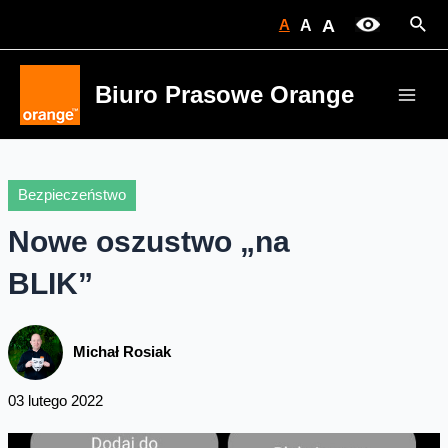
Skip
Sear
A
A
A
to
content
Biuro Prasowe Orange
Main
Men
Bezpieczeństwo
Nowe oszustwo „na
BLIK”
Michał Rosiak
03 lutego 2022