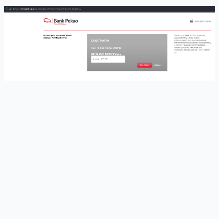
Czym się różni BLIK - skąd mam
wiedzieć, że to oszust?
Przede wszystkim strony używane przez BLIK to https://blik.com
i https://eblik.pl. W najnowszych kampaniach oszuści
wykorzystując socjotechniczną sztuczkę rejestrują witryny z
adresami blik.[TLD], gdzie TLD (Top Level Domain) to "wynalazki"
w stylu .xyz, czy pokazywane na początku .auction. Od zawsze
proszę Was o "czytanie" domen od tyłu i zdwojoną (co najmniej!)
uwagę, gdy adres kończy się w rzadko spotykany sposób. W