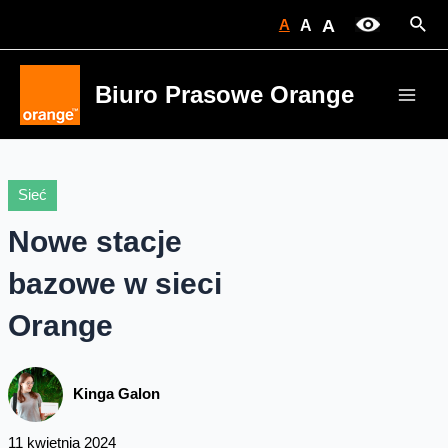
Skip
Sear
A
A
A
to
content
Biuro Prasowe Orange
Main
Men
Sieć
Nowe stacje
bazowe w sieci
Orange
Kinga Galon
11 kwietnia 2024