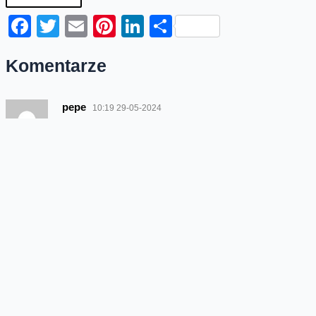
Facebook
Twitter
Email
Pinterest
LinkedIn
Share
Komentarze
pepe
10:19 29-05-2024
a na warszawskiej białołęce bryndza
Odpowiedz
.,.
17:08 02-06-2024
Nad morzem w tygodniu normalnie a latem, w ferie
i w weekendy LTE tylko 1mb/s . Zgłaszane od lat,
ignorowane od lat…
Odpowiedz
Damian
17:04 03-06-2024
Cześć, Na jakim etapie są realizacje w Gostynie
09-500?