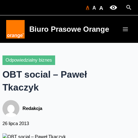
Skip
Sear
A
A
A
to
content
Biuro Prasowe Orange
Main
Men
Odpowiedzialny biznes
OBT social – Paweł
Tkaczyk
Redakcja
26 lipca 2013