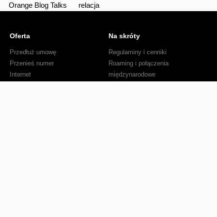
Orange Blog Talks
relacja
Oferta
Na skróty
Przedłuż umowę
Regulaminy i cenniki
Przenieś numer
Roaming i połączenia
Internet
międzynarodowe
Orange Flex
Poradnik Orange
Offers for foreigners
Status urządzenia na raty
Zgłoś niebezpieczne treści
Serwisy
O firmie
Dla inwestorów
O nas
Dla operatorów
Kariera
Dla dostawców
Znajdź salon
Dla mediów
Dla seniora
Orange Energia dla Firm