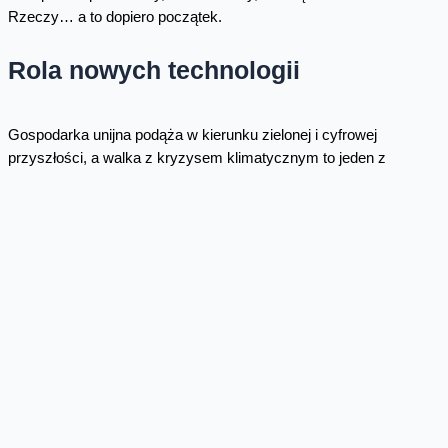
Rzeczy… a to dopiero początek.
Rola nowych technologii
Gospodarka unijna podąża w kierunku zielonej i cyfrowej
przyszłości, a walka z kryzysem klimatycznym to jeden z
głównych priorytetów Unii Europejskiej. Europa ma się stać
kontynentem neutralnym klimatycznie do 2050 roku. Technologie
cyfrowe zostały zidentyfikowane jako kluczowe i wspierające
energooszczędność procesów, pozwalające na efektywniejsze
wykorzystywanie zasobów. Poszukiwane są rozwiązania, dzięki
którym sztuczna inteligencja, 5G, chmura, edge computing oraz
Internet Rzeczy (IoT) maksymalnie przyczynią się do realizacji
nowej polityki klimatycznej.
W przyszłości nowoczesne technologie informacyjne i
komunikacyjne będą odgrywać jeszcze ważniejszą rolę w
opracowywaniu innowacyjnych, usług ograniczających wpływ na