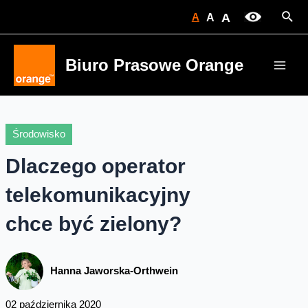
Skip
Sear
A
A
A
to
content
Biuro Prasowe Orange
Main
Men
Środowisko
Dlaczego operator
telekomunikacyjny
chce być zielony?
Hanna Jaworska-Orthwein
02 października 2020