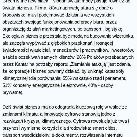
Green is the new black – slogan świata mody pasuje również do
świata biznesu. Firma, która naprawdę stara się dbać o
środowisko, musi podejmować działania we wszystkich
obszarach swojego funkcjonowania od pracy biura, przez
organizację działań marketingowych, po transport i logistykę.
Ekologia w biznesie przestała być modą na budowanie wizerunku,
ale zaczęła wypływać z głębokich przekonań i rosnącej
świadomości właścicieli, menedżerów i pracowników, inwestorów,
a także oczekiwań samych klientów. 28% Polaków przebadanych
przez Kantar na potrzeby raportu „Ziemianie atakują” jest zdania,
że korporacje i biznes powinny działać, by uniknąć katastrofy
klimatycznej (dla porównania: 55% wskazało rząd i parlament,
51% koncerny energetyczne i elektrownie, 40% - osoby
prywatne).
Dziś świat biznesu ma do odegrania kluczową rolę w walce ze
zmianami klimatu, a innowacje cyfrowe stanowią jedno z
rozwiązań kryzysu klimatycznego. Cyfrowa rewolucja już trwa i
przynosi wymierne korzyści dla środowiska: smart cities,
transport współdzielony, e-dokumenty, rozwiązania Internetu