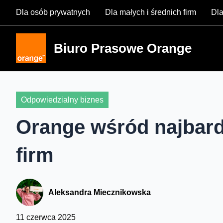
Skip
Dla osób prywatnych
Dla małych i średnich firm
Dla
to
content
Biuro Prasowe Orange
Odpowiedzialny biznes
Orange wśród najbard
firm
Aleksandra Miecznikowska
11 czerwca 2025