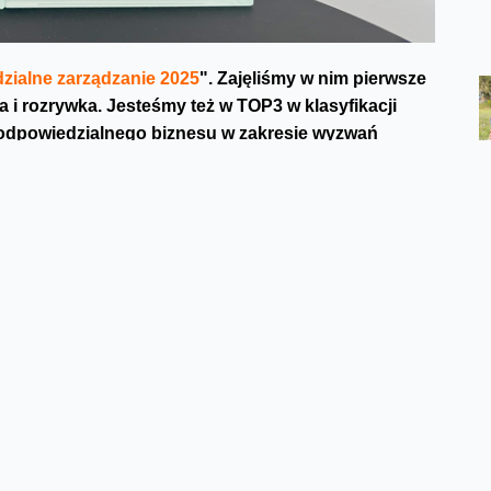
ialne zarządzanie 2025
". Zajęliśmy w nim pierwsze
a i rozrywka. Jesteśmy też w TOP3 w klasyfikacji
 odpowiedzialnego biznesu w zakresie wyzwań
ównoważonego zarządzania. Firmy musiały odpowiedzieć
klimatu, wykorzystywaniu surowców, pracowników,
ników oraz etyki. Twórcami Rankingu Odpowiedzialnych
w Rok oraz analityk i redaktor Jarosław Horodecki.
 modne
a w zakresie odpowiedzialności za środowisko i
naszych managerów jak ważne jest odpowiedzialne
ści w strategię biznesową firmy.