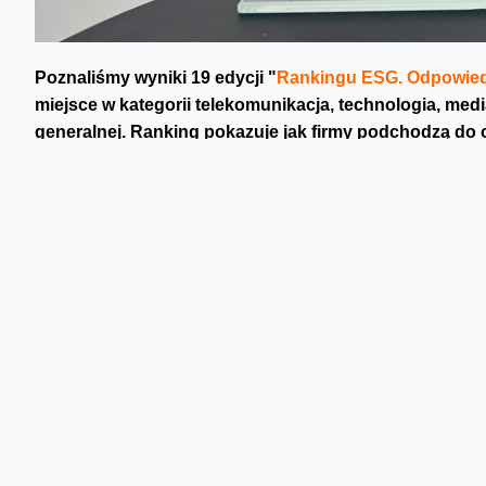
Poznaliśmy wyniki 19 edycji "
Rankingu ESG. Odpowiedz
miejsce w kategorii telekomunikacja, technologia, medi
generalnej. Ranking pokazuje jak firmy podchodzą do
społecznych, środowiskowych i ładu korporacyjnego.
W rankingu oceniana była jakość odpowiedzialnego i zr
w ankiecie na 70 szczegółowych pytań dotyczących m.in. 
społeczności w których firmy działają, klientów, użytkow
firm są prof. Akademii Leona Koźmińskiego dr hab. Bolesła
Ruszyliśmy
zanim to było
Orange był jedną z pierwszych firm raportujących działani
społeczeństwo. Edukowaliśmy nie tylko rynek, ale także 
podejście do zarządzania firmą i włączenie odpowiedzialno