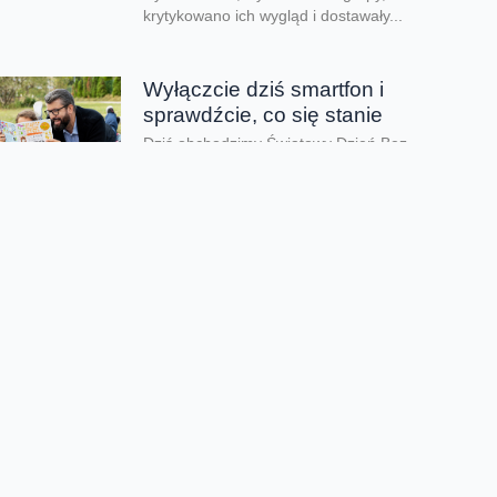
krytykowano ich wygląd i dostawały...
Wyłączcie dziś smartfon i
sprawdźcie, co się stanie
Dziś obchodzimy Światowy Dzień Bez
Telefonu - to doskonała okazja, by skupić się
na tym, co najcenniejsze i krok po...
Lato pełne przygód zamiast
ekranów
Kiedy kończy się rok szkolny i tempo zwalnia,
czas wolny mogą przesadnie wypełniać
ekrany. Co zrobić, aby zadbać o zdrowy...
Dzień taty jest nie tylko dzisiaj
Dziś świętujemy Dzień Taty. Według badań
Fundacji Share the Care tylko 24% ojców w