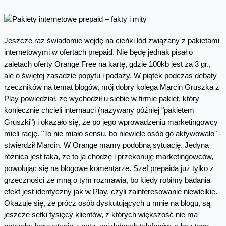
Jeszcze raz świadomie wejdę na cieńki lód związany z pakietami
internetowymi w ofertach prepaid. Nie będę jednak pisał o
zaletach oferty Orange Free na kartę, gdzie 100kb jest za 3 gr.,
ale o świętej zasadzie popytu i podaży. W piątek podczas debaty
rzeczników na temat blogów, mój dobry kolega Marcin Gruszka z
Play powiedział, że wychodził u siebie w firmie pakiet, który
koniecznie chcieli internauci (nazywany później "pakietem
Gruszki") i okazało się, że po jego wprowadzeniu marketingowcy
mieli rację. "To nie miało sensu, bo niewiele osób go aktywowało" -
stwierdził Marcin. W Orange mamy podobną sytuację. Jedyna
różnica jest taka, że to ja chodzę i przekonuję marketingowców,
powołując się na blogowe komentarze. Szef prepaida już tylko z
grzeczności ze mną o tym rozmawia, bo kiedy robimy badania
efekt jest identyczny jak w Play, czyli zainteresowanie niewielkie.
Okazuje się, że prócz osób dyskutujących u mnie na blogu, są
jeszcze setki tysięcy klientów, z których większość nie ma