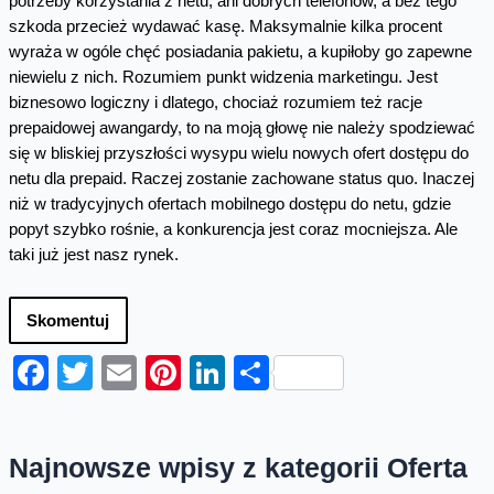
potrzeby korzystania z netu, ani dobrych telefonów, a bez tego
szkoda przecież wydawać kasę. Maksymalnie kilka procent
wyraża w ogóle chęć posiadania pakietu, a kupiłoby go zapewne
niewielu z nich. Rozumiem punkt widzenia marketingu. Jest
biznesowo logiczny i dlatego, chociaż rozumiem też racje
prepaidowej awangardy, to na moją głowę nie należy spodziewać
się w bliskiej przyszłości wysypu wielu nowych ofert dostępu do
netu dla prepaid. Raczej zostanie zachowane status quo. Inaczej
niż w tradycyjnych ofertach mobilnego dostępu do netu, gdzie
popyt szybko rośnie, a konkurencja jest coraz mocniejsza. Ale
taki już jest nasz rynek.
Skomentuj
Facebook
Twitter
Email
Pinterest
LinkedIn
Share
Najnowsze wpisy z kategorii Oferta