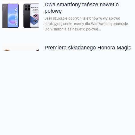
Dwa smartfony tańsze nawet o
połowę
Jeśli szukacie dobrych telefonów w wyjątkowo
atrakcyjnej cenie, mamy dla Was świetną promocję.
Do 9 sierpnia aż nawet o połowę...
Premiera składanego Honora Magic
V6
Kolejny składany smartfon klasy premium pojawił się
w naszej ofercie. Honor Magic V6 zachwyca
eleganckim wyglądem, wysoką wydajnością i
innowacyjnymi rozwiązaniami....
Chmura tagów
Internet
oferta
prepaid
Oferta
Na skróty