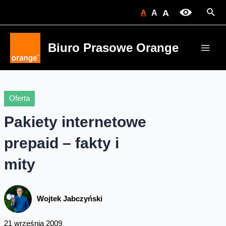
Skip
Sear
A
A
A
to
content
Biuro Prasowe Orange
Main
Men
Oferta
Pakiety internetowe
prepaid – fakty i
mity
Wojtek Jabczyński
21 września 2009