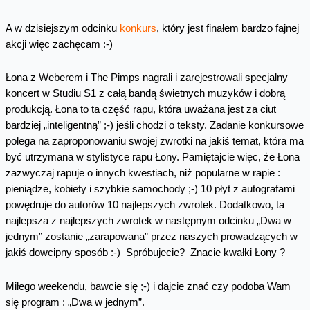
A w dzisiejszym odcinku
konkurs
, który jest finałem bardzo fajnej
akcji więc zachęcam :-)
Łona z Weberem i The Pimps nagrali i zarejestrowali specjalny
koncert w Studiu S1 z całą bandą świetnych muzyków i dobrą
produkcją. Łona to ta część rapu, która uważana jest za ciut
bardziej „inteligentną” ;-) jeśli chodzi o teksty. Zadanie konkursowe
polega na zaproponowaniu swojej zwrotki na jakiś temat, która ma
być utrzymana w stylistyce rapu Łony. Pamiętajcie więc, że Łona
zazwyczaj rapuje o innych kwestiach, niż popularne w rapie :
pieniądze, kobiety i szybkie samochody ;-) 10 płyt z autografami
powędruje do autorów 10 najlepszych zwrotek. Dodatkowo, ta
najlepsza z najlepszych zwrotek w następnym odcinku „Dwa w
jednym” zostanie „zarapowana” przez naszych prowadzących w
jakiś dowcipny sposób :-) Spróbujecie? Znacie kwałki Łony ?
Miłego weekendu, bawcie się ;-) i dajcie znać czy podoba Wam
się program : „Dwa w jednym”.