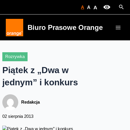
Skip
Sear
A
A
A
to
content
Biuro Prasowe Orange
Main
Men
Rozrywka
Piątek z „Dwa w
jednym” i konkurs
Redakcja
02 sierpnia 2013