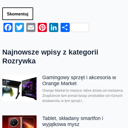
Skomentuj
Facebook
Twitter
Email
Pinterest
LinkedIn
Share
Najnowsze wpisy z kategorii
Rozrywka
Gamingowy sprzęt i akcesoria w
Orange Market
Orange Market to miejsce, które działa od niedawna.
Znajdziecie tam ponad tysiąc produktów od różnych
dostawców, w tym sprzęt i...
Tablet, składany smartfon i
wyjątkowa mysz