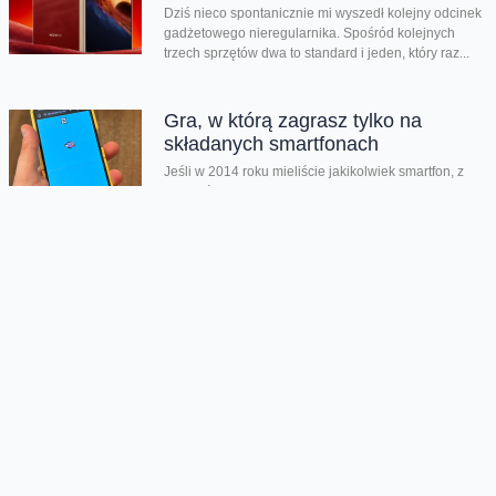
Dziś nieco spontanicznie mi wyszedł kolejny odcinek
gadżetowego nieregularnika. Spośród kolejnych
trzech sprzętów dwa to standard i jeden, który raz...
Gra, w którą zagrasz tylko na
składanych smartfonach
Jeśli w 2014 roku mieliście jakikolwiek smartfon, z
pewnością kojarzycie grę Flappy Bird. To banalnie
prosta, wręcz pikselowa produkcja o...
Kolejna odsłona legendarnego hitu
zachwyciła graczy
Nadeszły bardzo dobre czasy dla graczy. Kolejna
produkcja zachwyciła na całym świecie i udowodniła,
że pirackie klimaty wciąż potrafią wywołać...
Rozegraj własny mundial w FC26
Jeśli lubisz piłkarskie gry na pewno zauważyłeś, że w
EA Sports FC brakuje oficjalnego mundialu. Twórcy