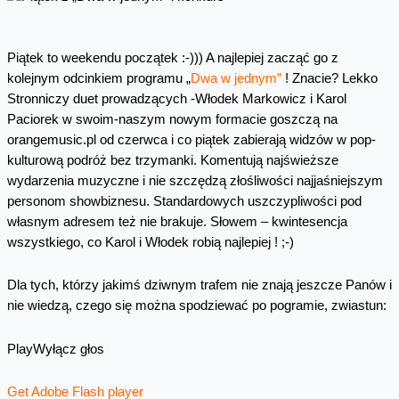
Piątek to weekendu początek :-))) A najlepiej zacząć go z
kolejnym odcinkiem programu „
Dwa w jednym”
! Znacie? Lekko
Stronniczy duet prowadzących -Włodek Markowicz i Karol
Paciorek w swoim-naszym nowym formacie goszczą na
orangemusic.pl od czerwca i co piątek zabierają widzów w pop-
kulturową podróż bez trzymanki. Komentują najświeższe
wydarzenia muzyczne i nie szczędzą złośliwości najjaśniejszym
personom showbiznesu. Standardowych uszczypliwości pod
własnym adresem też nie brakuje. Słowem – kwintesencja
wszystkiego, co Karol i Włodek robią najlepiej ! ;-)
Dla tych, którzy jakimś dziwnym trafem nie znają jeszcze Panów i
nie wiedzą, czego się można spodziewać po pogramie, zwiastun:
Play
Wyłącz głos
Get Adobe Flash player