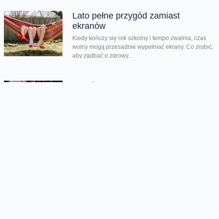
Lato pełne przygód zamiast
ekranów
Kiedy kończy się rok szkolny i tempo zwalnia, czas
wolny mogą przesadnie wypełniać ekrany. Co zrobić,
aby zadbać o zdrowy...
Dzień taty jest nie tylko dzisiaj
Dziś świętujemy Dzień Taty. Według badań Fundacji
Share the Care tylko 24% ojców w Polsce skorzystało
z urlopu rodzicielskiego w...
Chmura tagów
Mistrzostwa Świata w Piłce Nożnej
RPA 2010
Oferta
Na skróty