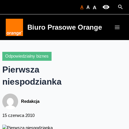
Skip
Sear
A
A
A
to
content
Biuro Prasowe Orange
Main
Men
Odpowiedzialny biznes
Pierwsza
niespodzianka
Redakcja
15 czerwca 2010