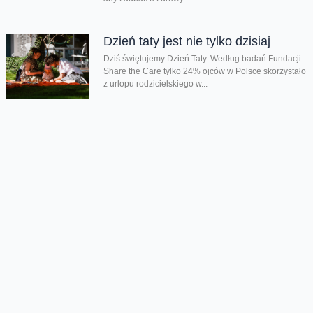
Dzień taty jest nie tylko dzisiaj
Dziś świętujemy Dzień Taty. Według badań Fundacji
Share the Care tylko 24% ojców w Polsce skorzystało
z urlopu rodzicielskiego w...
Chmura tagów
Blog orange
liczba wpisów
Oferta
Na skróty
Przedłuż umowę
Regulaminy i cenniki
Przenieś numer
Roaming i połączenia
Internet
międzynarodowe
Orange Flex
Poradnik Orange
Offers for foreigners
Status urządzenia na raty