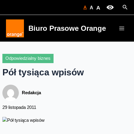
Skip
Sear
A
A
A
to
content
Biuro Prasowe Orange
Main
Men
Odpowiedzialny biznes
Pół tysiąca wpisów
Redakcja
29 listopada 2011