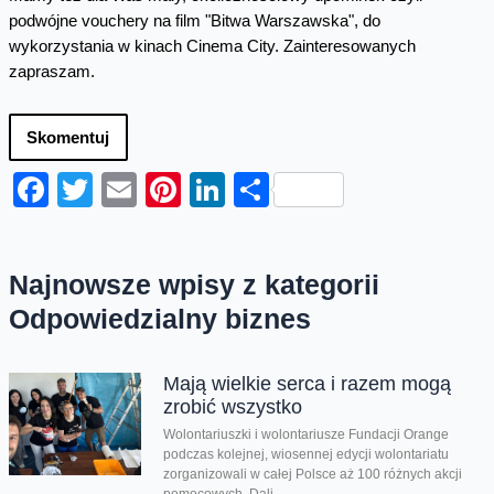
podwójne vouchery na film "Bitwa Warszawska", do
wykorzystania w kinach Cinema City. Zainteresowanych
zapraszam.
Skomentuj
Facebook
Twitter
Email
Pinterest
LinkedIn
Share
Najnowsze wpisy z kategorii
Odpowiedzialny biznes
Mają wielkie serca i razem mogą
zrobić wszystko
Wolontariuszki i wolontariusze Fundacji Orange
podczas kolejnej, wiosennej edycji wolontariatu
zorganizowali w całej Polsce aż 100 różnych akcji
pomocowych. Dali...