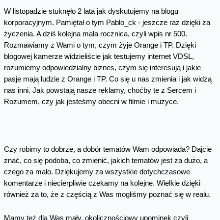
W listopadzie stuknęło 2 lata jak dyskutujemy na blogu
korporacyjnym. Pamiętał o tym Pablo_ck - jeszcze raz dzięki za
życzenia. A dziś kolejna mała rocznica, czyli wpis nr 500.
Rozmawiamy z Wami o tym, czym żyje Orange i TP. Dzięki
blogowej kamerze widzieliście jak testujemy internet VDSL,
rozumiemy odpowiedzialny biznes, czym się interesują i jakie
pasje mają ludzie z Orange i TP. Co się u nas zmienia i jak widzą
nas inni. Jak powstają nasze reklamy, choćby te z Sercem i
Rozumem, czy jak jesteśmy obecni w filmie i muzyce.
Czy robimy to dobrze, a dobór tematów Wam odpowiada? Dajcie
znać, co się podoba, co zmienić, jakich tematów jest za dużo, a
czego za mało. Dziękujemy za wszystkie dotychczasowe
komentarze i niecierpliwie czekamy na kolejne. Wielkie dzięki
również za to, że z częścią z Was mogliśmy poznać się w realu.
Mamy też dla Was mały, okolicznościowy upominek czyli