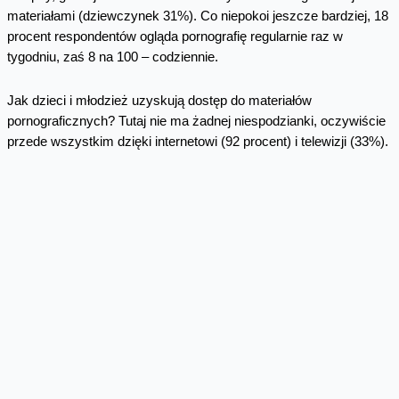
materiałami (dziewczynek 31%). Co niepokoi jeszcze bardziej, 18
procent respondentów ogląda pornografię regularnie raz w
tygodniu, zaś 8 na 100 – codziennie.
Jak dzieci i młodzież uzyskują dostęp do materiałów
pornograficznych? Tutaj nie ma żadnej niespodzianki, oczywiście
przede wszystkim dzięki internetowi (92 procent) i telewizji (33%).
79 procent do oglądania tego typu treści używa smartfona.
...a 1 na 10 rodziców używa Kontroli
Rodzicielskiej
I tu pojawia się największy, kluczowy problem. Tylko w jednym na
10 przypadków ankietowani mieli zainstalowane na swoim
telefonie oprogramowanie do kontroli rodzicielskiej. 11 procent!
Jak wynikało z dość burzliwej debaty, którą zakończyła się
konferencja, prezentująca wyniki badań, nie tylko rodzice, ale i
osoby pracujące z dziećmi nie do końca ufają skuteczności tego