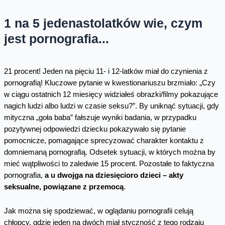
1 na 5 jedenastolatków wie, czym
jest pornografia...
21 procent! Jeden na pięciu 11- i 12-latków miał do czynienia z
pornografią! Kluczowe pytanie w kwestionariuszu brzmiało: „Czy
w ciągu ostatnich 12 miesięcy widziałeś obrazki/filmy pokazujące
nagich ludzi albo ludzi w czasie seksu?”. By uniknąć sytuacji, gdy
mityczna „goła baba” fałszuje wyniki badania, w przypadku
pozytywnej odpowiedzi dziecku pokazywało się pytanie
pomocnicze, pomagające sprecyzować charakter kontaktu z
domniemaną pornografią. Odsetek sytuacji, w których można by
mieć wątpliwości to zaledwie 15 procent. Pozostałe to faktyczna
pornografia,
a u dwojga na dziesięcioro dzieci – akty
seksualne, powiązane z przemocą
.
Jak można się spodziewać, w oglądaniu pornografii celują
chłopcy, gdzie jeden na dwóch miał styczność z tego rodzaju