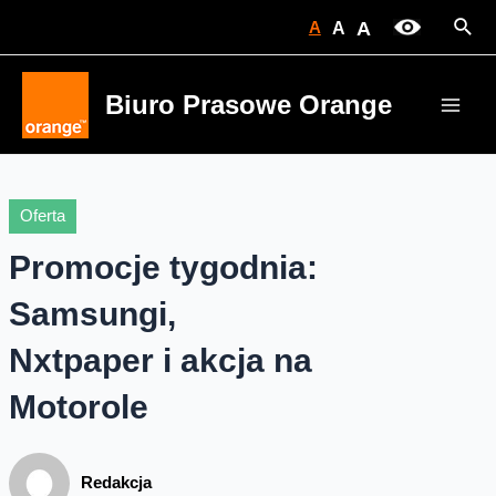
Skip
Sear
A
A
A
to
content
Biuro Prasowe Orange
Main
Men
Oferta
Promocje tygodnia:
Samsungi,
Nxtpaper i akcja na
Motorole
Redakcja