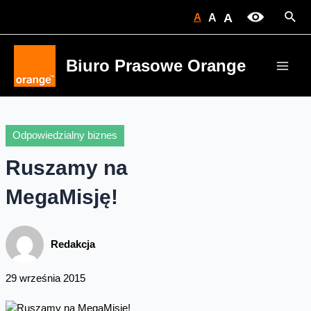
Skip
Sear
A
A
A
to
content
Biuro Prasowe Orange
Main
Men
Odpowiedzialny biznes
Ruszamy na
MegaMisję!
Redakcja
29 września 2015