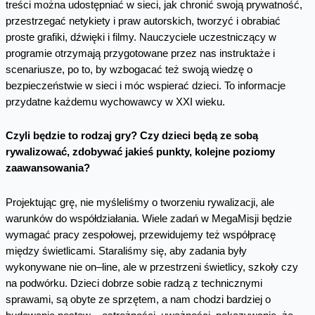
treści można udostępniać w sieci, jak chronić swoją prywatność,
przestrzegać netykiety i praw autorskich, tworzyć i obrabiać
proste grafiki, dźwięki i filmy. Nauczyciele uczestniczący w
programie otrzymają przygotowane przez nas instruktaże i
scenariusze, po to, by wzbogacać też swoją wiedzę o
bezpieczeństwie w sieci i móc wspierać dzieci. To informacje
przydatne każdemu wychowawcy w XXI wieku.
Czyli będzie to rodzaj gry? Czy dzieci będą ze sobą
rywalizować, zdobywać jakieś punkty, kolejne poziomy
zaawansowania?
Projektując grę, nie myśleliśmy o tworzeniu rywalizacji, ale
warunków do współdziałania. Wiele zadań w MegaMisji będzie
wymagać pracy zespołowej, przewidujemy też współpracę
między świetlicami. Staraliśmy się, aby zadania były
wykonywane nie on–line, ale w przestrzeni świetlicy, szkoły czy
na podwórku. Dzieci dobrze sobie radzą z technicznymi
sprawami, są obyte ze sprzętem, a nam chodzi bardziej o