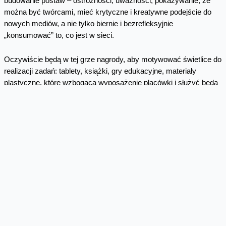
budowanie postaw – ostrożności, uważności, pokazywanie, że
można być twórcami, mieć krytyczne i kreatywne podejście do
nowych mediów, a nie tylko biernie i bezrefleksyjnie
„konsumować” to, co jest w sieci.
Oczywiście będą w tej grze nagrody, aby motywować świetlice do
realizacji zadań: tablety, książki, gry edukacyjne, materiały
plastyczne, które wzbogacą wyposażenie placówki i służyć będą
wszystkim dzieciom.
A jaka jest rola wychowawcy świetlicy? Czy powinien
posiadać już pewne kompetencje cyfrowe, aby uczyć dzieci,
jak bezpiecznie i mądrze korzystać z technologii?
Przygotowując MegaMisię konsultowaliśmy się z opiekunami
świetlic, przeprowadziliśmy też badania w 200 szkołach, aby
sprawdzić, jakie są ich potrzeby w tym zakresie. Wynika z nich,
że o ile znacząca większość wychowawców świetlic korzysta z
nowoczesnych mediów w życiu prywatnym, nie wykorzystuje ich
w pracy z dziećmi.