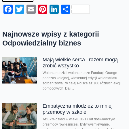
Facebook
Twitter
Email
Pinterest
LinkedIn
Share
Najnowsze wpisy z kategorii
Odpowiedzialny biznes
Mają wielkie serca i razem mogą
zrobić wszystko
Wolontariuszki i wolontariusze Fundacji Orange
podczas kolejnej, wiosennej edycji wolontariatu
zorganizowali w całej Polsce aż 100 różnych akcji
pomocowych. Dali...
Empatyczna młodzież to mniej
przemocy w szkole
Aż 87% dzieci w wieku 10-17 lat doświadczyło
przemocy rówieśniczej. Były wyśmiewanie,