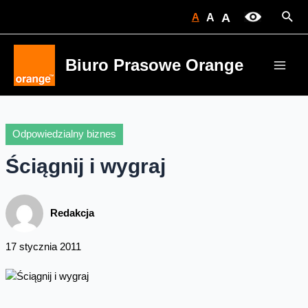
Skip
Sear
A
A
A
to
content
Biuro Prasowe Orange
Main
Men
Odpowiedzialny biznes
Ściągnij i wygraj
Redakcja
17 stycznia 2011