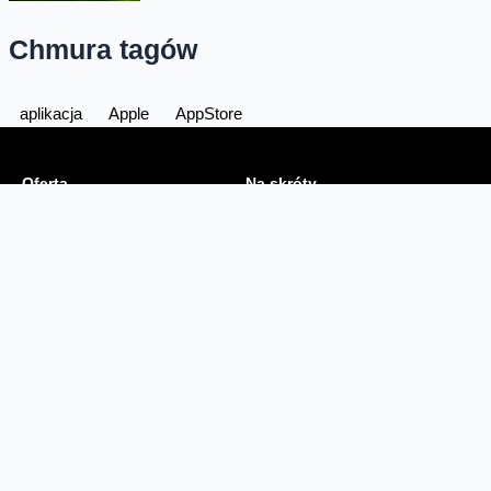
Chmura tagów
aplikacja
Apple
AppStore
Oferta
Na skróty
Przedłuż umowę
Regulaminy i cenniki
Przenieś numer
Roaming i połączenia
Internet
międzynarodowe
Orange Flex
Poradnik Orange
Offers for foreigners
Status urządzenia na raty
Zgłoś niebezpieczne treści
Serwisy
O firmie
Dla inwestorów
O nas
Dla operatorów
Kariera
Dla dostawców
Znajdź salon