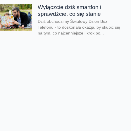
Wyłączcie dziś smartfon i
sprawdźcie, co się stanie
Dziś obchodzimy Światowy Dzień Bez
Telefonu - to doskonała okazja, by skupić się
na tym, co najcenniejsze i krok po...
Lato pełne przygód zamiast
ekranów
Kiedy kończy się rok szkolny i tempo zwalnia,
czas wolny mogą przesadnie wypełniać
ekrany. Co zrobić, aby zadbać o zdrowy...
Dzień taty jest nie tylko dzisiaj
Dziś świętujemy Dzień Taty. Według badań
Fundacji Share the Care tylko 24% ojców w
Polsce skorzystało z urlopu rodzicielskiego
w...