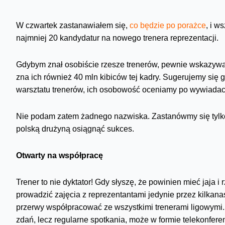
W czwartek zastanawiałem się,
co będzie po porażce
, i w
najmniej 20 kandydatur na nowego trenera reprezentacji.
Gdybym znał osobiście rzesze trenerów, pewnie wskazywa
zna ich również 40 mln kibiców tej kadry. Sugerujemy si
warsztatu trenerów, ich osobowość oceniamy po wywiadac
Nie podam zatem żadnego nazwiska. Zastanówmy się tylko,
polską drużyną osiągnąć sukces.
Otwarty na współpracę
Trener to nie dyktator! Gdy słyszę, że powinien mieć jaja i
prowadzić zajęcia z reprezentantami jedynie przez kilkana
przerwy współpracować ze wszystkimi trenerami ligowymi. 
zdań, lecz regularne spotkania, może w formie telekonferen