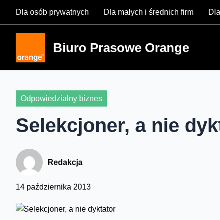
Skip
Dla osób prywatnych
Dla małych i średnich firm
Dla
to
content
Biuro Prasowe Orange
Odpowiedzialny biznes
Selekcjoner, a nie dyk
Redakcja
14 października 2013