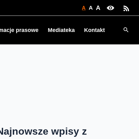
A
A
A
Searc
rmacje prasowe
Mediateka
Kontakt
Najnowsze wpisy z