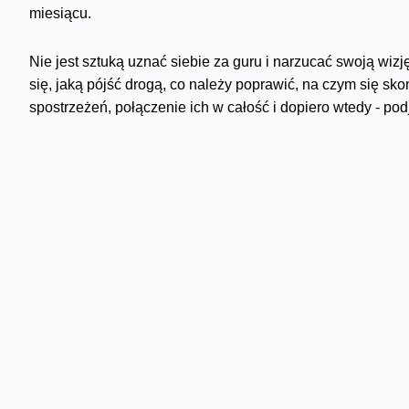
miesiącu.
Nie jest sztuką uznać siebie za guru i narzucać swoją wiz
się, jaką pójść drogą, co należy poprawić, na czym się s
spostrzeżeń, połączenie ich w całość i dopiero wtedy - po
trenerami ekstraklasy, a może i klubów pierwszoligowych, 
zagranicznego. Nikt nie jest wszechwiedzący, ani trener mis
Wymiana myśli dotyczy też rozmów z piłkarzami. Trener be
powinna należeć ostateczna decyzja i w żadnym wypadku 
narzucać. To oczywiste. Tyle tylko, że rolą trenera jest r
sugestii. Piłkarze nie mogą być pokornymi marionetkami, 
przemyśleniami. Wszyscy trenerzy, wszyscy piłkarze, rozw
kolejnym meczem. Uczą się. Piłkarze uczą się od trenerów,
że trener wejdzie do szatni, poda skład i każe wszystkim „
Utarło się w naszej świadomości, że selekcjoner jedynie o