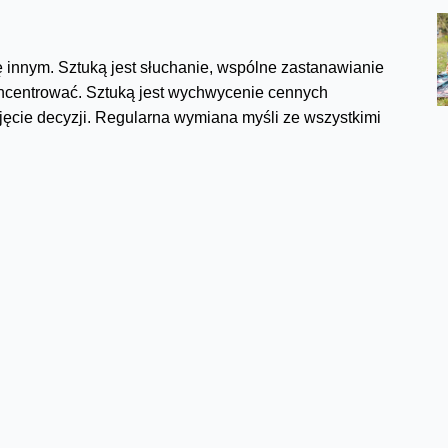
ję innym. Sztuką jest słuchanie, wspólne zastanawianie
koncentrować. Sztuką jest wychwycenie cennych
djęcie decyzji. Regularna wymiana myśli ze wszystkimi
byłaby bezcenna - nie tylko dla selekcjonera
trza Polski, ani zwycięzcy Ligi Mistrzów.
zwzględnie powinien cieszyć się autorytetem, do niego
żaden z piłkarzy nie powinien szkoleniowcowi niczego
ównież słuchanie swoich graczy, branie pod uwagę ich
muszą ze szkoleniowcem rozmawiać, dzielić się
ijają się z każdym kolejnym treningiem, z każdym
 ale i trenerzy uczą się od zawodników. Nie wystarczy,
zapier…”.
bserwuje, powołuje, kilka dni trenuje, puści motywacyjny