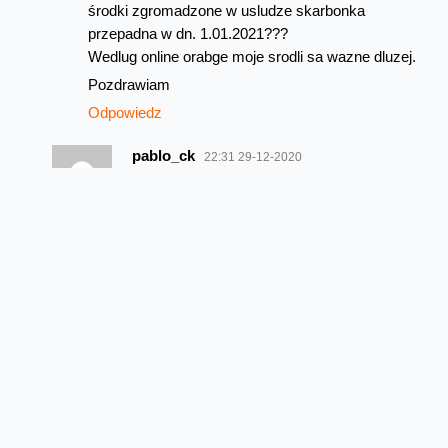
środki zgromadzone w usludze skarbonka
przepadna w dn. 1.01.2021???
Wedlug online orabge moje srodli sa wazne dluzej.
Pozdrawiam
Odpowiedz
pablo_ck
22:31 29-12-2020
https://www.orange.pl/omnibook/zamkniecie
-uslugi-skarbonka-w-orange-na-karte
Ja już przelałem na konto główne swoje
środki, korzystam z RWK, więc…..ale
pytanie dobre, podłączam się pod nie
Odpowiedz
Barty
00:12 11-01-2021
A czy orange ma włączoną dla nadmorskich BSC
obsługę kodeka HR pozwalającego
na zwiększenie logicznego zasięgu GSM
do 72km?