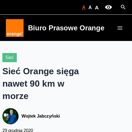
Skip
Sear
A
A
A
to
content
Biuro Prasowe Orange
Main
Men
Sieć
Sieć Orange sięga
nawet 90 km w
morze
Wojtek Jabczyński
29 grudnia 2020