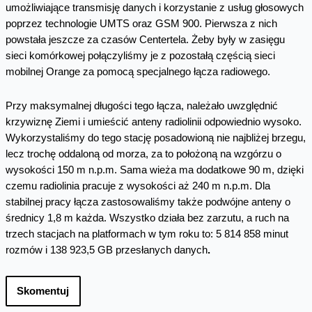
umożliwiające transmisję danych i korzystanie z usług głosowych
poprzez technologie UMTS oraz GSM 900. Pierwsza z nich
powstała jeszcze za czasów Centertela. Żeby były w zasięgu
sieci komórkowej połączyliśmy je z pozostałą częścią sieci
mobilnej Orange za pomocą specjalnego łącza radiowego.
Przy maksymalnej długości tego łącza, należało uwzględnić
krzywiznę Ziemi i umieścić anteny radiolinii odpowiednio wysoko.
Wykorzystaliśmy do tego stację posadowioną nie najbliżej brzegu,
lecz trochę oddaloną od morza, za to położoną na wzgórzu o
wysokości 150 m n.p.m. Sama wieża ma dodatkowe 90 m, dzięki
czemu radiolinia pracuje z wysokości aż 240 m n.p.m. Dla
stabilnej pracy łącza zastosowaliśmy także podwójne anteny o
średnicy 1,8 m każda. Wszystko działa bez zarzutu, a ruch na
trzech stacjach na platformach w tym roku to: 5 814 858 minut
rozmów i 138 923,5 GB przesłanych danych
.
Skomentuj