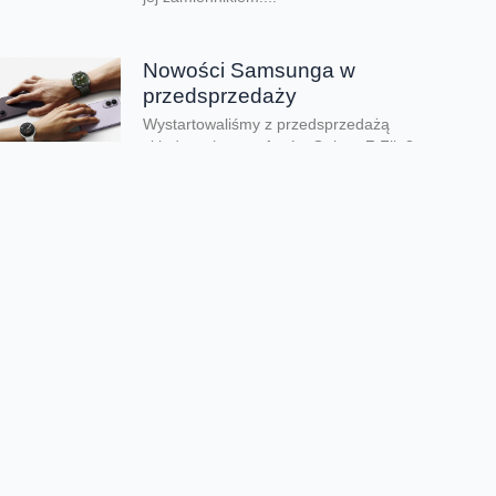
Nowości Samsunga w
przedsprzedaży
Wystartowaliśmy z przedsprzedażą
składanych smartfonów Galaxy Z Flip8,
Galaxy Z Fold8 oraz Galaxy Z Fold8 Ultra.
Mamy też zegarki Galaxy...
Dwa smartfony tańsze nawet o
połowę
Jeśli szukacie dobrych telefonów w
wyjątkowo atrakcyjnej cenie, mamy dla Was
świetną promocję. Do 9 sierpnia aż nawet o
połowę...
Premiera składanego Honora
Magic V6