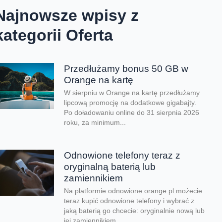
Najnowsze wpisy z
kategorii Oferta
Przedłużamy bonus 50 GB w
Orange na kartę
W sierpniu w Orange na kartę przedłużamy
lipcową promocję na dodatkowe gigabajty.
Po doładowaniu online do 31 sierpnia 2026
roku, za minimum...
Odnowione telefony teraz z
oryginalną baterią lub
zamiennikiem
Na platformie odnowione.orange.pl możecie
teraz kupić odnowione telefony i wybrać z
jaką baterią go chcecie: oryginalnie nową lub
jej zamiennikiem....