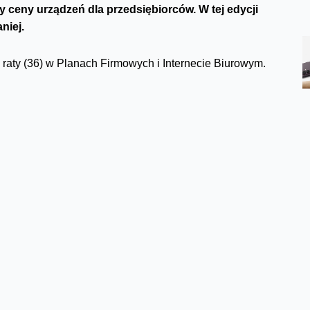
ceny urządzeń dla przedsiębiorców. W tej edycji
niej.
aty (36) w Planach Firmowych i Internecie Biurowym.
a start z Planem Firmowym S. Taniej o 182 zł + VAT
mies. i 0 zł na start z Planem Firmowym M. Taniej o 224
zł + VAT/mies. i 0 zł na start z Planem Firmowym M.
ł na start z Planem Firmowym L. Taniej o 824 zł + VAT
ł na start z Planem Firmowym L. Taniej o 1095 zł + VAT
 i 0 zł na start z Planem Firmowym XL. Taniej o 541 zł +