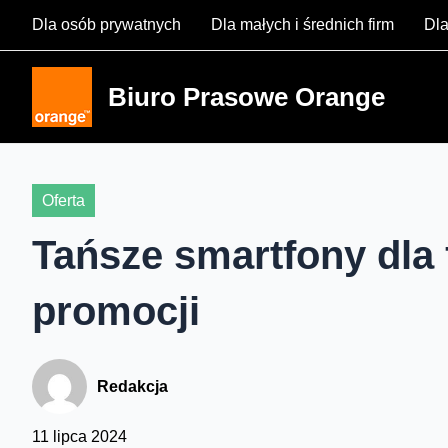
Skip
Dla osób prywatnych
Dla małych i średnich firm
Dla
to
content
Biuro Prasowe Orange
Oferta
Tańsze smartfony dla
promocji
Redakcja
11 lipca 2024