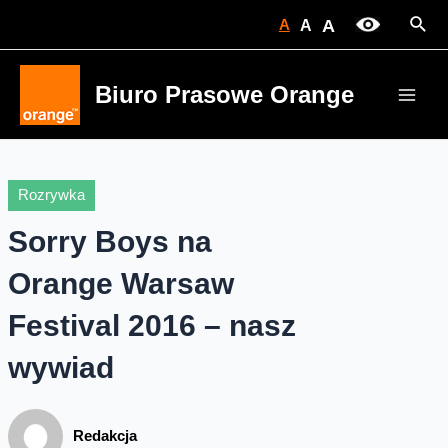
Skip
Sear
A
A
A
to
content
Biuro Prasowe Orange
Main
Men
Rozrywka
Sorry Boys na
Orange Warsaw
Festival 2016 – nasz
wywiad
Redakcja