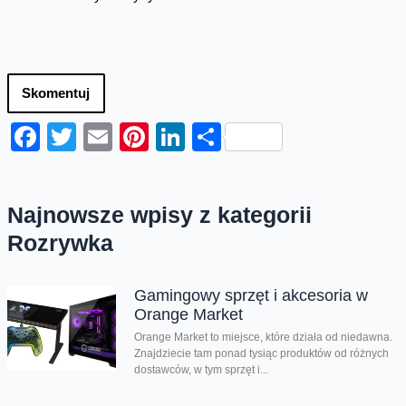
Skomentuj
Facebook
Twitter
Email
Pinterest
LinkedIn
Share
Najnowsze wpisy z kategorii
Rozrywka
Gamingowy sprzęt i akcesoria w
Orange Market
Orange Market to miejsce, które działa od niedawna.
Znajdziecie tam ponad tysiąc produktów od różnych
dostawców, w tym sprzęt i...