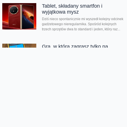
Tablet, składany smartfon i
wyjątkowa mysz
Dziś nieco spontanicznie mi wyszedł kolejny odcinek
gadżetowego nieregularnika. Spośród kolejnych
trzech sprzętów dwa to standard i jeden, który raz...
Gra, w którą zagrasz tylko na
składanych smartfonach
Jeśli w 2014 roku mieliście jakikolwiek smartfon, z
pewnością kojarzycie grę Flappy Bird. To banalnie
prosta, wręcz pikselowa produkcja o...
Kolejna odsłona legendarnego hitu
zachwyciła graczy
Nadeszły bardzo dobre czasy dla graczy. Kolejna
produkcja zachwyciła na całym świecie i udowodniła,
że pirackie klimaty wciąż potrafią wywołać...